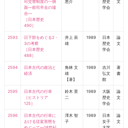
司交替制度の一側
恵介
歴史
文
面—前司卒去の場
学会
合—

［日本歴史　
490］
2593
日下部をめぐる2・
井上 辰
1989
日本
論
3の考察

雄
歴史
文
［日本歴史　
学会
488］
2594
日本古代の政治と
角林 文
1989
吉川
著
経済
雄
弘文
書
【著】
館
2595
日本古代の行幸

鈴木 景
1989
大阪
論
［ヒストリア　
二
歴史
文
125］
学会
2596
日本古代の行幸に
澤木 智
1989
日本
論
おける従駕形態を
子
女子
文
めぐって—18世紀
大学