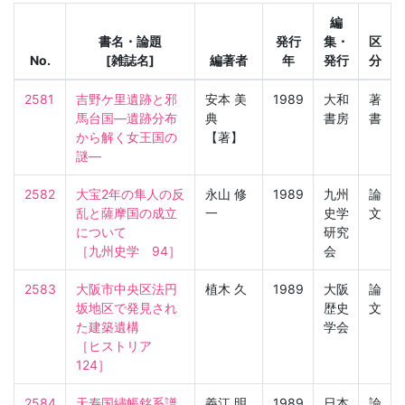
編
書名・論題
発行
集・
区
No.
[雑誌名]
編著者
年
発行
分
2581
吉野ケ里遺跡と邪
安本 美
1989
大和
著
馬台国—遺跡分布
典
書房
書
から解く女王国の
【著】
謎—
2582
大宝2年の隼人の反
永山 修
1989
九州
論
乱と薩摩国の成立
一
史学
文
について

研究
［九州史学　94］
会
2583
大阪市中央区法円
植木 久
1989
大阪
論
坂地区で発見され
歴史
文
た建築遺構

学会
［ヒストリア　
124］
2584
天寿国繡帳銘系譜
義江 明
1989
日本
論