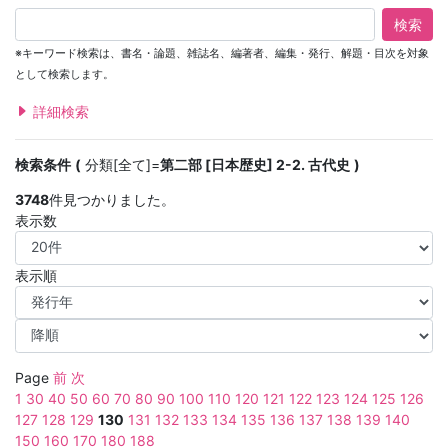
検索
※キーワード検索は、書名・論題、雑誌名、編著者、編集・発行、解題・目次を対象
として検索します。
詳細検索
検索条件
分類[全て]=
第二部 [日本歴史] 2-2. 古代史
3748
件見つかりました。
表示数
表示順
Page
前
次
1
30
40
50
60
70
80
90
100
110
120
121
122
123
124
125
126
127
128
129
130
131
132
133
134
135
136
137
138
139
140
150
160
170
180
188