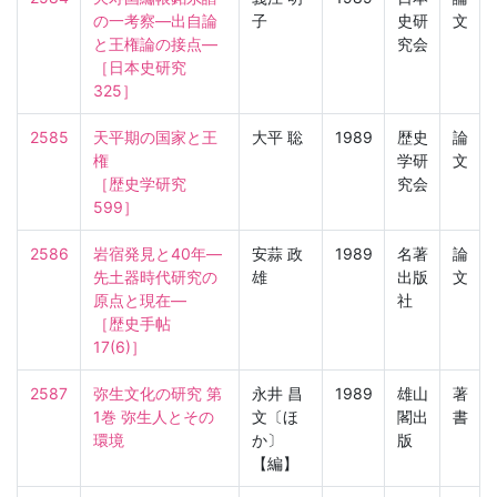
の一考察—出自論
子
史研
文
と王権論の接点—

究会
［日本史研究　
325］
2585
天平期の国家と王
大平 聡
1989
歴史
論
権

学研
文
［歴史学研究　
究会
599］
2586
岩宿発見と40年—
安蒜 政
1989
名著
論
先土器時代研究の
雄
出版
文
原点と現在—

社
［歴史手帖　
17(6)］
2587
弥生文化の研究 第
永井 昌
1989
雄山
著
1巻 弥生人とその
文〔ほ
閣出
書
環境
か〕
版
【編】