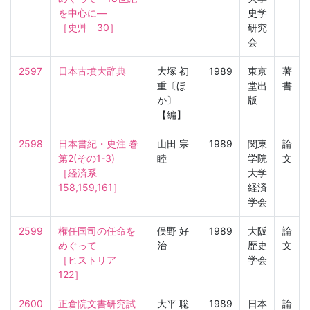
を中心に—

史学
［史艸　30］
研究
会
2597
日本古墳大辞典
大塚 初
1989
東京
著
重〔ほ
堂出
書
か〕
版
【編】
2598
日本書紀・史注 巻
山田 宗
1989
関東
論
第2(その1-3)

睦
学院
文
［経済系　
大学
158,159,161］
経済
学会
2599
権任国司の任命を
俣野 好
1989
大阪
論
めぐって

治
歴史
文
［ヒストリア　
学会
122］
2600
正倉院文書研究試
大平 聡
1989
日本
論