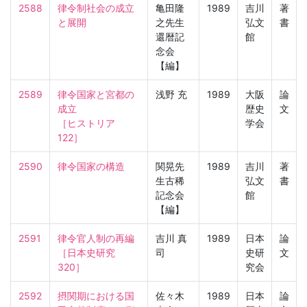
2588
律令制社会の成立
亀田隆
1989
吉川
著
と展開
之先生
弘文
書
還暦記
館
念会
【編】
2589
律令国家と宮都の
浅野 充
1989
大阪
論
成立

歴史
文
［ヒストリア　
学会
122］
2590
律令国家の構造
関晃先
1989
吉川
著
生古稀
弘文
書
記念会
館
【編】
2591
律令官人制の再編

吉川 真
1989
日本
論
［日本史研究　
司
史研
文
320］
究会
2592
摂関期における国
佐々木
1989
日本
論