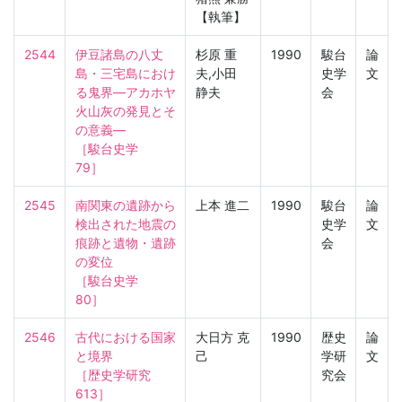
【執筆】
2544
伊豆諸島の八丈
杉原 重
1990
駿台
論
島・三宅島におけ
夫,小田
史学
文
る鬼界—アカホヤ
静夫
会
火山灰の発見とそ
の意義—

［駿台史学　
79］
2545
南関東の遺跡から
上本 進二
1990
駿台
論
検出された地震の
史学
文
痕跡と遺物・遺跡
会
の変位

［駿台史学　
80］
2546
古代における国家
大日方 克
1990
歴史
論
と境界

己
学研
文
［歴史学研究　
究会
613］