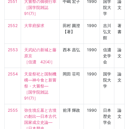
2551
大嘗祭の御禊行幸

中嶋 宏子
1990
国学
論
［国学院雑誌　
院大
文
91(7)］
学
2552
大宰府探求
田村 圓澄
1990
吉川
著
【著】
弘文
書
館
2553
天武紀の新城と藤
西本 昌弘
1990
信濃
論
原京

史学
文
［信濃　42(4)］
会
2554
天皇祭祀と国制機
岡田 荘司
1990
国学
論
構—神今食と新嘗
院大
文
祭・大嘗祭—

学
［国学院雑誌　
91(7)］
2555
弥生墳丘墓と古墳
前澤 輝政
1990
日本
論
の創出—日本古代
歴史
文
国家成立史論—

学会
［日本歴史　