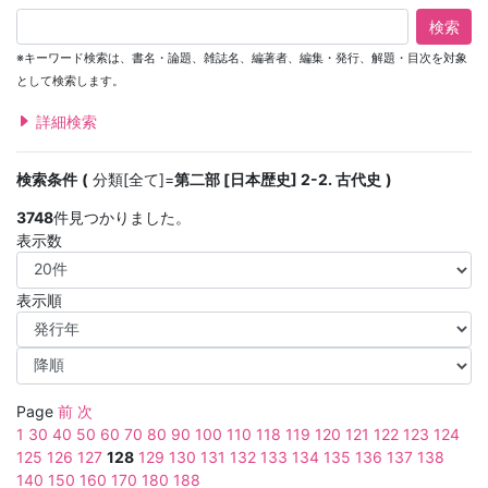
検索
※キーワード検索は、書名・論題、雑誌名、編著者、編集・発行、解題・目次を対象
として検索します。
詳細検索
検索条件
分類[全て]=
第二部 [日本歴史] 2-2. 古代史
3748
件見つかりました。
表示数
表示順
Page
前
次
1
30
40
50
60
70
80
90
100
110
118
119
120
121
122
123
124
125
126
127
128
129
130
131
132
133
134
135
136
137
138
140
150
160
170
180
188