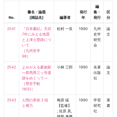
編
書名・論題
発行
集・
区
No.
[雑誌名]
編著者
年
発行
分
2541
『日本書紀』天武
松村 一良
1990
九州
論
7年にみえる地震
史学
文
と上津土塁跡につ
研究
いて

会
［九州史学　
98］
2542
よみがえる豪族館
小林 三郎
1990
名著
論
—群馬県三ッ寺遺
出版
文
跡をめぐって—

社
［歴史手帖　
18(5)］
2543
人間の美術 2 稲
梅原 猛
1990
学習
著
と権力
【監修】
研究
書
; 佐原 真,
社
猪熊 兼勝