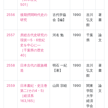
501］
2556
後期摂関時代史の
古代学協
1990
吉川
著
研究
会【編】
弘文
書
館
2557
房総古代史研究の
河名 勉
1990
千葉
論
現状—5・6世紀
県
文
史を中心に—

［千葉県の歴史　
40］
2558
日本古代の親族構
明石 一紀
1990
吉川
著
造
【著】
弘文
書
館
2559
日本書紀・史注巻
山田 宗睦
1990
関東
論
第二(その4・5)

学院
文
［経済系　
大学
163,165］
経済
学会