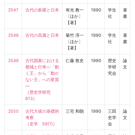
2547
古代の新羅と日本
有光 教一
1990
学生
著
〔ほか〕
社
書
【著】
2548
古代の高麗と日本
菊竹 淳一
1990
学生
著
〔ほか〕
社
書
【著】
2549
古代国家における
仁藤 敦史
1990
歴史
論
都城と行幸—「動
学研
文
く王」から「動か
究会
ない王」への変質
—

［歴史学研究　
613］
2550
古代大祓の基礎的
三宅 和朗
1990
三田
論
考察

史学
文
［史学　59(1)］
会