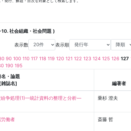
集・発行、解題・目次を対象として検索します。
5-10. 社会組織・社会問題
表示数
表示順
80
90
100
110
117
118
119
120
121
122
123
124
125
126
127
80
190
195
書名・論題
[雑誌名]
編著者
争処理(1)—統計資料の整理と分析—

乗杉 澄夫
働者

斎藤 哲