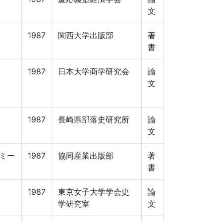
文
1987
関西大学出版部
著
書
1987
日本大学商学研究会
論
文
1987
長崎県部落史研究所
論
文
ミー
1987
協同産業出版部
著
書
1987
東京女子大学学会史
論
学研究室
文