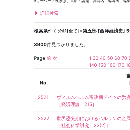
※キーワード検索は、書名・論題、雑誌名、編著者、編
詳細検索
検索条件
分類[全て]=
第五部 [西洋経済史] 
3900
件見つかりました。
Page
前
次
1
30
40
50
60
70
140
150
160
170
1
No.
2521
ヴィルムヘルム帝政期ドイツの労資紛
［経済理論　215］
2522
世界恐慌期におけるベルリンの金属労
［社会科学討究　33(2)］