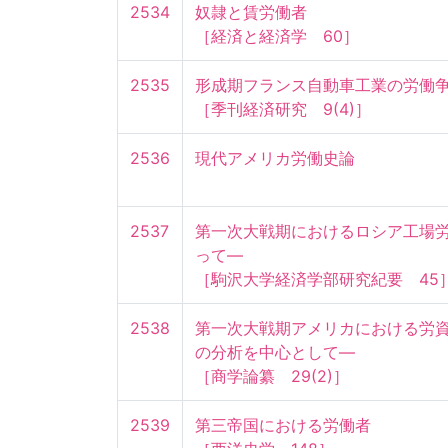
2534
奴隷と賃労働者

［経済と経済学　60］
2535
形成期フランス自動車工業の労働争議
［季刊経済研究　9(4)］
2536
現代アメリカ労働史論
2537
第一次大戦期におけるロシア工場
って—

［駒沢大学経済学部研究紀要　45
2538
第一次大戦期アメリカにおける労
の分析を中心として—

［商学論纂　29(2)］
2539
第三帝国における労働者
