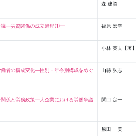
森 建資
—労資関係の成立過程(1)—

福原 宏幸
小林 英夫【著
労働者の構成変化—性別・年令別構成をめぐ
山縣 弘志
］
資関係と労務政策—大企業における労働争議
関口 定一
原田 一美