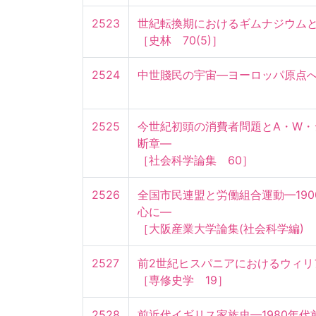
2523
世紀転換期におけるギムナジウムと教
［史林　70(5)］
2524
中世賤民の宇宙—ヨーロッパ原点
2525
今世紀初頭の消費者問題とA・W
断章—

［社会科学論集　60］
2526
全国市民連盟と労働組合運動—19
心に—

［大阪産業大学論集(社会科学編)　
2527
前2世紀ヒスパニアにおけるウィリア
［専修史学　19］
2528
前近代イギリス家族史—1980年代前