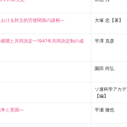
における対立的労使関係の諸相—
大塚 忠【著】
展開と共同決定—1947年共同決定制の成
平澤 克彦
園田 尚弘
ソ連科学アカデ
【編】
と英国—

平瀬 徹也