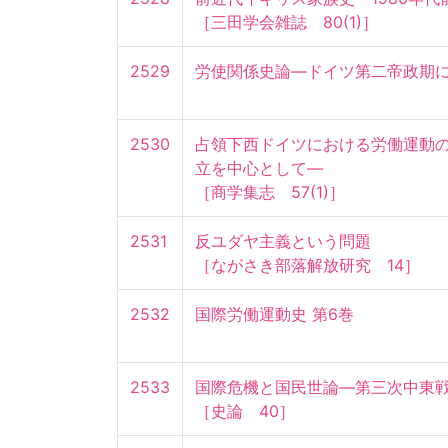
［三田学会雑誌　80(1)］
2529
労使関係史論—ドイツ第二帝政期
2530
占領下西ドイツにおける労働運動の
立を中心として—

［商学集志　57(1)］
2531
反ユダヤ主義という問題

［ながさき部落解放研究　14］
2532
国際労働運動史 第6巻
2533
国際危機と国民世論—第三次中東戦争
［史論　40］