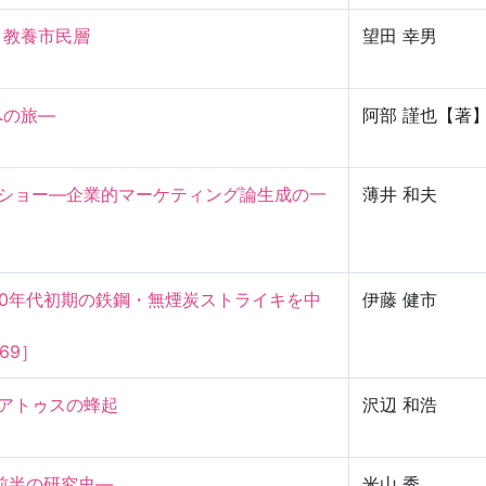
養市民層

望田 幸男
への旅—
阿部 謹也【著
・ショー—企業的マーケティング論生成の一
薄井 和夫
00年代初期の鉄鋼・無煙炭ストライキを中
伊藤 健市
69］
トゥスの蜂起

沢辺 和浩
半の研究史—

米山 秀