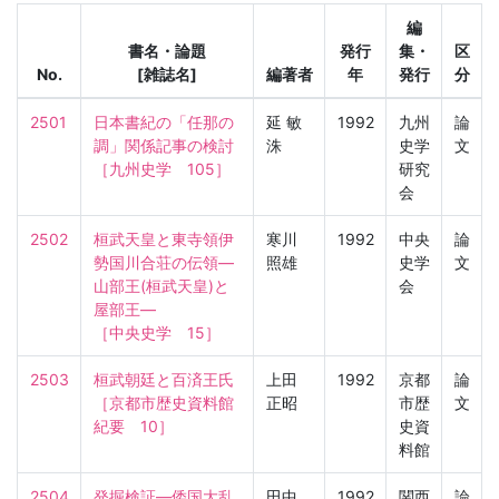
編
書名・論題
発行
集・
区
No.
[雑誌名]
編著者
年
発行
分
2501
日本書紀の「任那の
延 敏
1992
九州
論
調」関係記事の検討

洙
史学
文
［九州史学　105］
研究
会
2502
桓武天皇と東寺領伊
寒川
1992
中央
論
勢国川合荘の伝領—
照雄
史学
文
山部王(桓武天皇)と
会
屋部王—

［中央史学　15］
2503
桓武朝廷と百済王氏

上田
1992
京都
論
［京都市歴史資料館
正昭
市歴
文
紀要　10］
史資
料館
2504
発掘検証—倭国大乱

田中
1992
関西
論