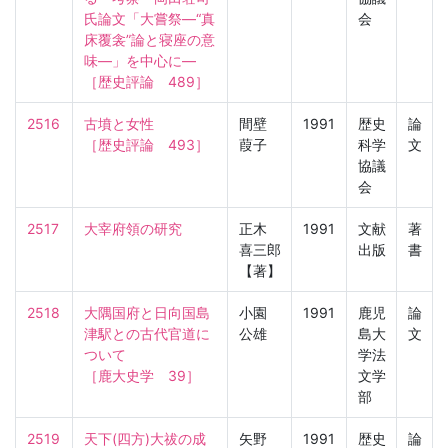
氏論文「大嘗祭—“真
会
床覆衾”論と寝座の意
味—」を中心に—

［歴史評論　489］
2516
古墳と女性

間壁
1991
歴史
論
［歴史評論　493］
葭子
科学
文
協議
会
2517
大宰府領の研究
正木
1991
文献
著
喜三郎
出版
書
【著】
2518
大隅国府と日向国島
小園
1991
鹿児
論
津駅との古代官道に
公雄
島大
文
ついて

学法
［鹿大史学　39］
文学
部
2519
天下(四方)大祓の成
矢野
1991
歴史
論