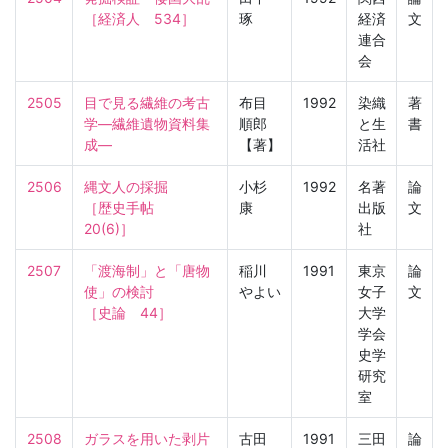
［経済人　534］
琢
経済
文
連合
会
2505
目で見る繊維の考古
布目
1992
染織
著
学—繊維遺物資料集
順郎
と生
書
成—
【著】
活社
2506
縄文人の採掘

小杉
1992
名著
論
［歴史手帖　
康
出版
文
20(6)］
社
2507
「渡海制」と「唐物
稲川
1991
東京
論
使」の検討

やよい
女子
文
［史論　44］
大学
学会
史学
研究
室
2508
ガラスを用いた剥片
古田
1991
三田
論