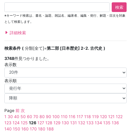
検索
※キーワード検索は、書名・論題、雑誌名、編著者、編集・発行、解題・目次を対象
として検索します。
詳細検索
検索条件
分類[全て]=
第二部 [日本歴史] 2-2. 古代史
3748
件見つかりました。
表示数
表示順
Page
前
次
1
30
40
50
60
70
80
90
100
110
116
117
118
119
120
121
122
123
124
125
126
127
128
129
130
131
132
133
134
135
136
140
150
160
170
180
188