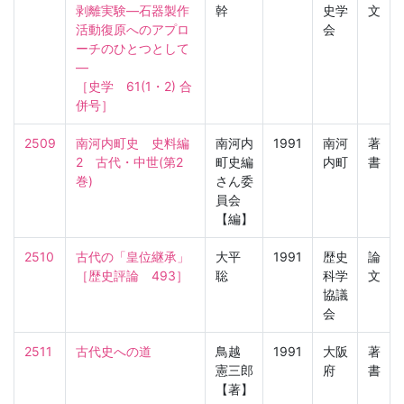
剥離実験—石器製作
幹
史学
文
活動復原へのアプロ
会
ーチのひとつとして
—

［史学　61(1・2) 合
併号］
2509
南河内町史　史料編
南河内
1991
南河
著
2　古代・中世(第2
町史編
内町
書
巻)
さん委
員会
【編】
2510
古代の「皇位継承」

大平
1991
歴史
論
［歴史評論　493］
聡
科学
文
協議
会
2511
古代史への道
鳥越
1991
大阪
著
憲三郎
府
書
【著】