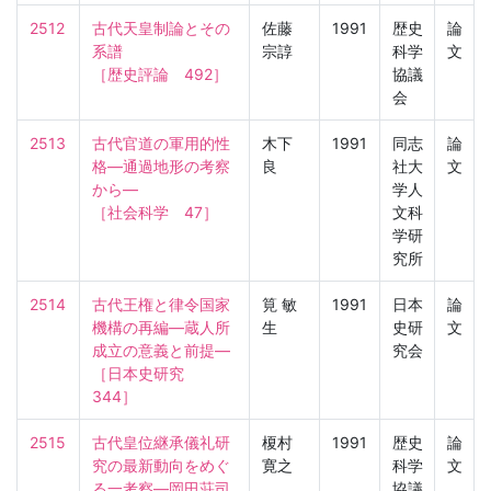
2512
古代天皇制論とその
佐藤
1991
歴史
論
系譜

宗諄
科学
文
［歴史評論　492］
協議
会
2513
古代官道の軍用的性
木下
1991
同志
論
格—通過地形の考察
良
社大
文
から—

学人
［社会科学　47］
文科
学研
究所
2514
古代王権と律令国家
筧 敏
1991
日本
論
機構の再編—蔵人所
生
史研
文
成立の意義と前提—

究会
［日本史研究　
344］
2515
古代皇位継承儀礼研
榎村
1991
歴史
論
究の最新動向をめぐ
寛之
科学
文
る一考察—岡田荘司
協議