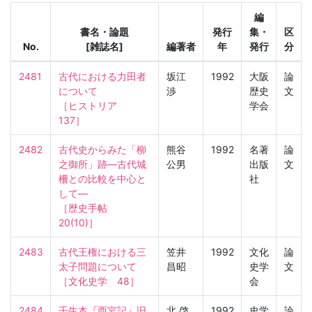
編
書名・論題
発行
集・
区
No.
[雑誌名]
編著者
年
発行
分
2481
古代における力田者
坂江
1992
大阪
論
について

渉
歴史
文
［ヒストリア　
学会
137］
2482
古代史からみた「柳
熊谷
1992
名著
論
之御所」跡—古代城
公男
出版
文
柵との比較を中心と
社
して—

［歴史手帖　
20(10)］
2483
古代王権における三
笠井
1992
文化
論
太子問題について

昌昭
史学
文
［文化史学　48］
会
2484
壬生本『西宮記』旧
北 啓
1992
史学
論