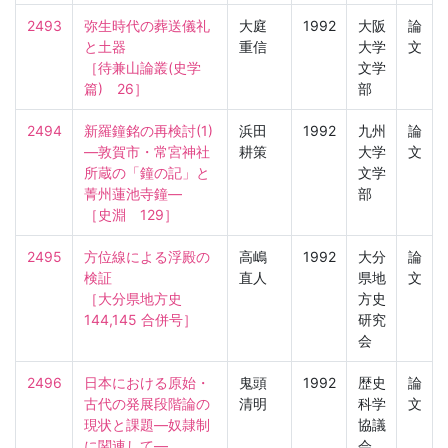
2493
弥生時代の葬送儀礼
大庭
1992
大阪
論
と土器

重信
大学
文
［待兼山論叢(史学
文学
篇)　26］
部
2494
新羅鐘銘の再検討(1)
浜田
1992
九州
論
—敦賀市・常宮神社
耕策
大学
文
所蔵の「鐘の記」と
文学
菁州蓮池寺鐘—

部
［史淵　129］
2495
方位線による浮殿の
高嶋
1992
大分
論
検証

直人
県地
文
［大分県地方史　
方史
144,145 合併号］
研究
会
2496
日本における原始・
鬼頭
1992
歴史
論
古代の発展段階論の
清明
科学
文
現状と課題—奴隷制
協議
に関連して—

会