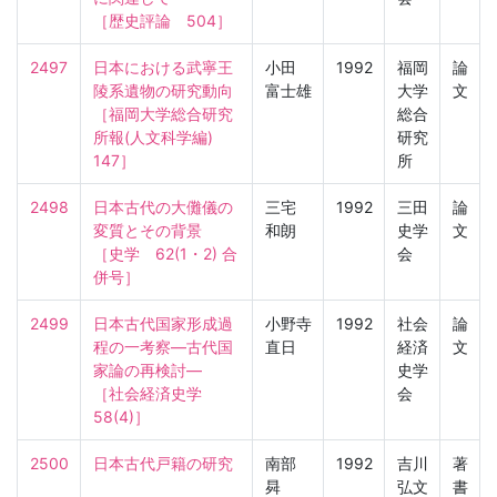
［歴史評論　504］
2497
日本における武寧王
小田
1992
福岡
論
陵系遺物の研究動向

富士雄
大学
文
［福岡大学総合研究
総合
所報(人文科学編)　
研究
147］
所
2498
日本古代の大儺儀の
三宅
1992
三田
論
変質とその背景

和朗
史学
文
［史学　62(1・2) 合
会
併号］
2499
日本古代国家形成過
小野寺
1992
社会
論
程の一考察—古代国
直日
経済
文
家論の再検討—

史学
［社会経済史学　
会
58(4)］
2500
日本古代戸籍の研究
南部
1992
吉川
著
曻
弘文
書