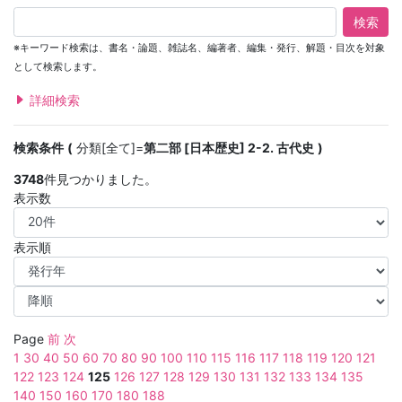
検索
※キーワード検索は、書名・論題、雑誌名、編著者、編集・発行、解題・目次を対象
として検索します。
詳細検索
検索条件
分類[全て]=
第二部 [日本歴史] 2-2. 古代史
3748
件見つかりました。
表示数
表示順
Page
前
次
1
30
40
50
60
70
80
90
100
110
115
116
117
118
119
120
121
122
123
124
125
126
127
128
129
130
131
132
133
134
135
140
150
160
170
180
188