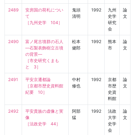
2489
安房国の荷札につい
鬼頭
1992
九州
論
て

清明
史学
文
［九州史学　104］
研究
会
2490
富ノ尾古墳群の石人
松本
1992
熊本
論
—石製表飾樹立古墳
健郎
市
文
の背景—

［市史研究くまも
と　3］
2491
平安京遷都論

中村
1992
京都
論
［京都市歴史資料館
修也
市歴
文
紀要　10］
史資
料館
2492
平安貴族の虚像と実
阿部
1992
法政
論
像

猛
大学
文
［法政史学　44］
史学
会