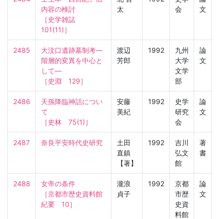
内容の検討

太
会
文
［史学雑誌　
101(11)］
2485
大汶口遺跡墓制考—
渡辺
1992
九州
論
階層的変異を中心と
芳郎
大学
文
して—

文学
［史淵　129］
部
2486
天孫降臨神話につい
安藤
1992
史学
論
て

美紀
研究
文
［史林　75(1)］
会
2487
奈良平安時代史研究
土田
1992
吉川
著
直鎮
弘文
書
【著】
館
2488
女帝の条件

瀧浪
1992
京都
論
［京都市歴史資料館
貞子
市歴
文
紀要　10］
史資
料館