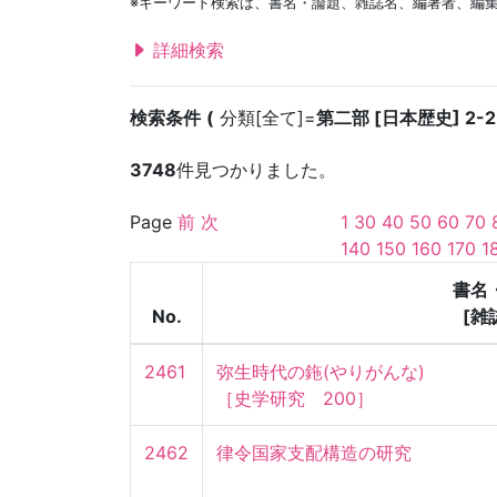
※キーワード検索は、書名・論題、雑誌名、編著者、編
詳細検索
検索条件
分類[全て]=
第二部 [日本歴史] 2-2
3748
件見つかりました。
Page
前
次
1
30
40
50
60
70
140
150
160
170
1
書名
No.
[雑
2461
弥生時代の鉇(やりがんな)

［史学研究　200］
2462
律令国家支配構造の研究