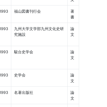
1993
福山図書刊行会
著
書
1993
九州大学文学部九州文化史研
論
究施設
文
1993
駿台史学会
論
文
1993
史学会
論
文
1993
名著出版社
論
文