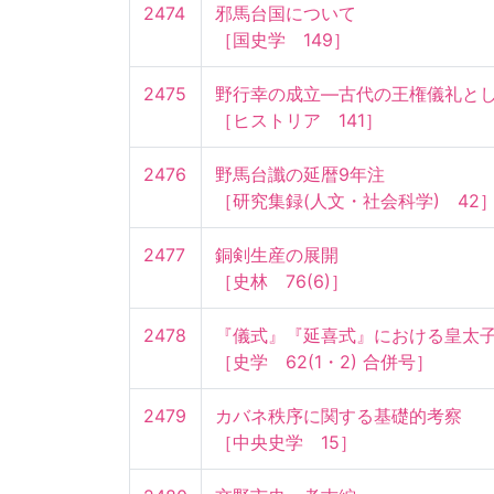
2474
邪馬台国について

［国史学　149］
2475
野行幸の成立—古代の王権儀礼として
［ヒストリア　141］
2476
野馬台讖の延暦9年注

［研究集録(人文・社会科学)　42
2477
銅剣生産の展開

［史林　76(6)］
2478
『儀式』『延喜式』における皇太子
［史学　62(1・2) 合併号］
2479
カバネ秩序に関する基礎的考察

［中央史学　15］