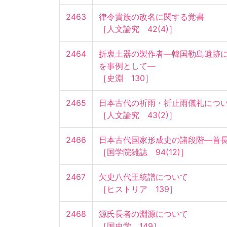
2463
律令貴族の改名に関する覚書

［人文論究　42(4)］
2464
折衷土器の製作者—韓国勒島遺跡
を事例として—

［史淵　130］
2465
日本古代の祈雨・祈止雨儀礼について
［人文論究　43(2)］
2466
日本古代国家形成史の諸段階—首長制
［国学院雑誌　94(12)］
2467
欠史八代王統譜について

［ヒストリア　139］
2468
源氏長者の淵源について

［国史学　149］