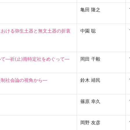
亀田 隆之
における弥生土器と無文土器の折衷
中園 聡
—祈(止)雨特定社をめぐって—

岡田 干毅
社会論の視角から—

鈴木 靖民
篠原 幸久
岡野 友彦