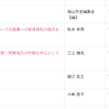
福山市史編纂会
【編】
ついての覚書—小林達雄氏の様式を
松永 幸男
中部・関東地方の中期を中心として
三上 徹也
鐘江 宏之
小林 恵子