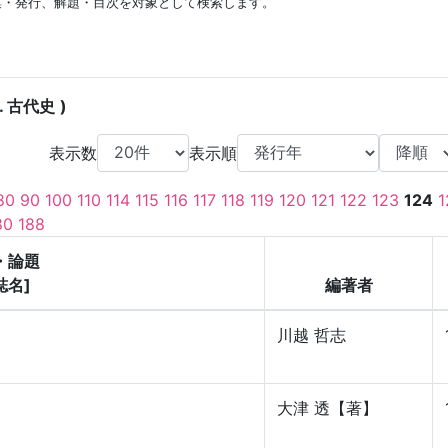
集・発行、解題・目次を対象として検索します。
. 古代史
表示数
表示順
80
90
100
110
114
115
116
117
118
119
120
121
122
123
124
1
80
188
・論題
誌名]
編著者
川越 哲志
大津 透【著】