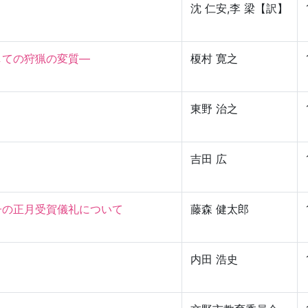
沈 仁安,李 梁【訳】
の狩猟の変質—

榎村 寛之
東野 治之
］
吉田 広
の正月受賀儀礼について

藤森 健太郎
内田 浩史