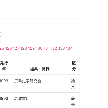
25
126
127
128
129
130
131
132
133
134
発行
区
年
編集・発行
分
1993
広島史学研究会
論
文
1993
岩波書店
著
書