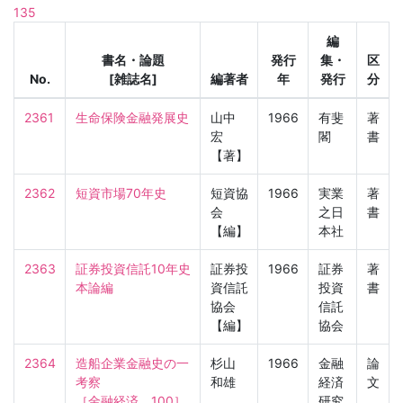
135
編
書名・論題
発行
集・
区
No.
[雑誌名]
編著者
年
発行
分
2361
生命保険金融発展史
山中
1966
有斐
著
宏
閣
書
【著】
2362
短資市場70年史
短資協
1966
実業
著
会
之日
書
【編】
本社
2363
証券投資信託10年史 
証券投
1966
証券
著
本論編
資信託
投資
書
協会
信託
【編】
協会
2364
造船企業金融史の一
杉山
1966
金融
論
考察

和雄
経済
文
［金融経済　100］
研究