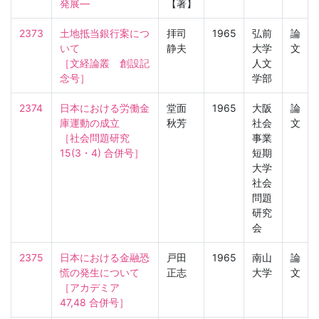
発展―
【著】
2373
土地抵当銀行案につ
拝司
1965
弘前
論
いて

静夫
大学
文
［文経論叢　創設記
人文
念号］
学部
2374
日本における労働金
堂面
1965
大阪
論
庫運動の成立

秋芳
社会
文
［社会問題研究　
事業
15(3・4) 合併号］
短期
大学
社会
問題
研究
会
2375
日本における金融恐
戸田
1965
南山
論
慌の発生について

正志
大学
文
［アカデミア　
47,48 合併号］