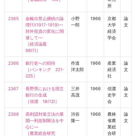
所
2365
金輸出禁止継続の論
小野
1966
京都
論
理(1)(1917-1919)—
一郎
大学
文
対外投資の変化に関
経済
連して—

学会
［経済論叢　
98(1)］
2366
銀行史への招待

作道
1966
産業
論
［バンキング　221-
洋太郎
経済
文
225］
社
2367
長野県における国立
三井
1966
信濃
論
銀行の生成

高茂
史学
文
［信濃　18(12)］
会
2368
高利貸対策立法の展
渋谷
1966
農林
論
開—利息制限法を中
隆一
省農
文
心に—

業総
［農業総合研究　
合研