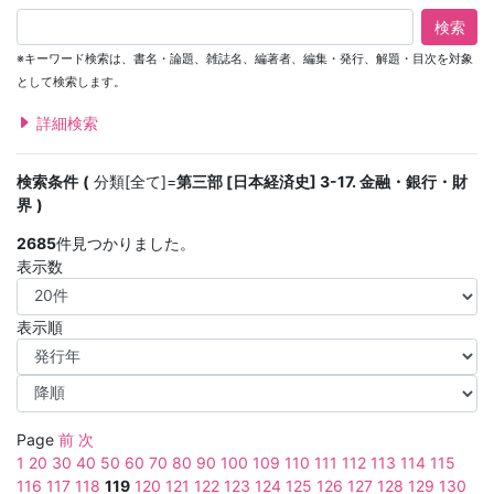
検索
※キーワード検索は、書名・論題、雑誌名、編著者、編集・発行、解題・目次を対象
として検索します。
詳細検索
検索条件
分類[全て]=
第三部 [日本経済史] 3-17. 金融・銀行・財
界
2685
件見つかりました。
表示数
表示順
Page
前
次
1
20
30
40
50
60
70
80
90
100
109
110
111
112
113
114
115
116
117
118
119
120
121
122
123
124
125
126
127
128
129
130