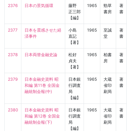
2376
日本の景気循環
藤野
1965
勁草
著
正三郎
書房
書
【編】
2377
日本を震感させた経
小島
1965
至誠
著
済事件
直記
堂
書
【著】
2378
日本両替金融史論
松好
1965
柏書
著
貞夫
房
書
【著】
2379
日本金融史資料 昭
日本銀
1965
大蔵
著
和編 第11巻 全国金
行調査
省印
書
融統制会報(中)
局
刷局
【編】
2380
日本金融史資料 昭
日本銀
1965
大蔵
著
和編 第12巻 全国金
行調査
省印
書
融統制会報(下)
局
刷局
【編】