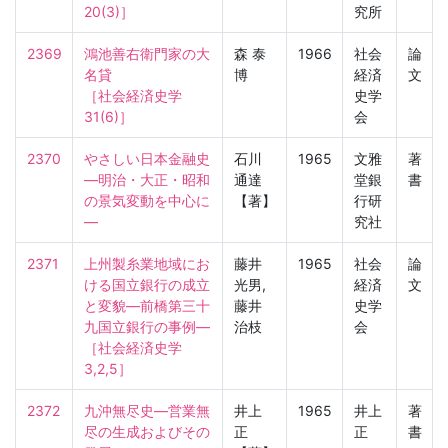
20(3)］
究所
2369
鴻池善右衛門家の大
森 泰
1966
社会
論
名貸

博
経済
文
［社会経済史学　
史学
31(6)］
会
2370
やさしい日本金融史
石川
1965
文雅
著
―明治・大正・昭和
通達
堂銀
書
の景気変動を中心に
【著】
行研
―
究社
2371
上州製糸業地域にお
藤井
1965
社会
論
ける国立銀行の成立
光男,
経済
文
と変貌—前橋第三十
藤井
史学
九国立銀行の事例—

治枝
会
［社会経済史学　
3,2,5］
2372
九沖無尽史―営業無
井上
1965
井上
著
尽の生成およびその
正
正
書