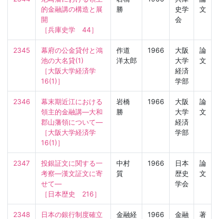
的金融講の構造と展
勝
史学
文
開

会
［兵庫史学　44］
2345
幕府の公金貸付と鴻
作道
1966
大阪
論
池の大名貸(1)

洋太郎
大学
文
［大阪大学経済学　
経済
16(1)］
学部
2346
幕末期近江における
岩橋
1966
大阪
論
領主的金融講—大和
勝
大学
文
郡山藩領について—

経済
［大阪大学経済学　
学部
16(1)］
2347
投銀証文に関する一
中村
1966
日本
論
考察—漢文証文に寄
質
歴史
文
せて—

学会
［日本歴史　216］
2348
日本の銀行制度確立
金融経
1966
金融
著