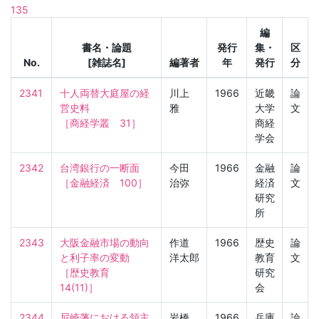
135
編
書名・論題
発行
集・
区
No.
[雑誌名]
編著者
年
発行
分
2341
十人両替大庭屋の経
川上
1966
近畿
論
営史料

雅
大学
文
［商経学叢　31］
商経
学会
2342
台湾銀行の一断面

今田
1966
金融
論
［金融経済　100］
治弥
経済
文
研究
所
2343
大阪金融市場の動向
作道
1966
歴史
論
と利子率の変動

洋太郎
教育
文
［歴史教育　
研究
14(11)］
会
2344
尼崎藩における領主
岩橋
1966
兵庫
論