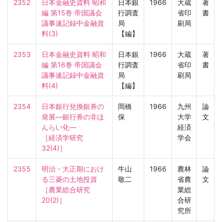
2352
日本金融史資料 昭和
日本銀
1966
大蔵
著
編 第15巻 帝国議会
行調査
省印
書
議事速記録中金融資
局
刷局
料(3)
【編】
2353
日本金融史資料 昭和
日本銀
1966
大蔵
著
編 第16巻 帝国議会
行調査
省印
書
議事速記録中金融資
局
刷局
料(4)
【編】
2354
日本銀行兌換銀券の
岡橋
1966
九州
論
発展―銀行券の非ほ
保
大学
文
んらい化―

経済
［経済学研究　
学会
32(4)］
2355
明治・大正期におけ
牛山
1966
農林
論
る三菱の土地投資

敬二
省農
文
［農業総合研究　
業総
20(2)］
合研
究所