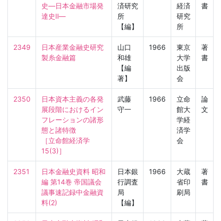
史—日本金融市場発
済研究
経済
書
達史Ⅱ—
所
研究
【編】
所
2349
日本産業金融史研究 
山口
1966
東京
著
製糸金融篇
和雄
大学
書
【編
出版
著】
会
2350
日本資本主義の各発
武藤
1966
立命
論
展段階におけるイン
守一
館大
文
フレーションの諸形
学経
態と諸特徴

済学
［立命館経済学　
会
15(3)］
2351
日本金融史資料 昭和
日本銀
1966
大蔵
著
編 第14巻 帝国議会
行調査
省印
書
議事速記録中金融資
局
刷局
料(2)
【編】