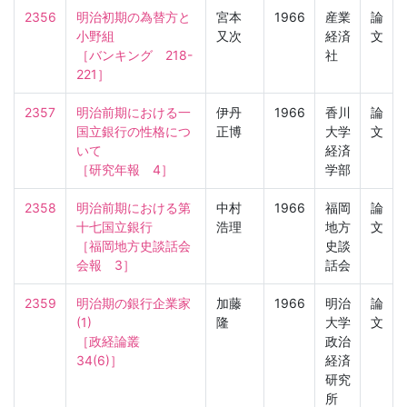
2356
明治初期の為替方と
宮本
1966
産業
論
小野組

又次
経済
文
［バンキング　218-
社
221］
2357
明治前期における一
伊丹
1966
香川
論
国立銀行の性格につ
正博
大学
文
いて

経済
［研究年報　4］
学部
2358
明治前期における第
中村
1966
福岡
論
十七国立銀行

浩理
地方
文
［福岡地方史談話会
史談
会報　3］
話会
2359
明治期の銀行企業家
加藤
1966
明治
論
(1)

隆
大学
文
［政経論叢　
政治
34(6)］
経済
研究
所