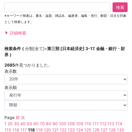
検索
※キーワード検索は、書名・論題、雑誌名、編著者、編集・発行、解題・目次を対象
として検索します。
詳細検索
検索条件
分類[全て]=
第三部 [日本経済史] 3-17. 金融・銀行・財
界
2685
件見つかりました。
表示数
表示順
Page
前
次
1
20
30
40
50
60
70
80
90
100
108
109
110
111
112
113
114
115
116
117
118
119
120
121
122
123
124
125
126
127
128
130