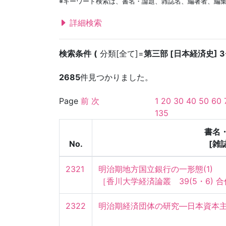
※キーワード検索は、書名・論題、雑誌名、編著者、編
詳細検索
検索条件
分類[全て]=
第三部 [日本経済史] 3
2685
件見つかりました。
Page
前
次
1
20
30
40
50
60
135
書名
No.
[雑
2321
明治期地方国立銀行の一形態(1)

［香川大学経済論叢　39(5・6) 
2322
明治期経済団体の研究―日本資本