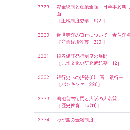
2329
資金統制と産業金融—日華事変期
面—

［土地制度史学　9(2)］
2330
近世寺院の貸付について—青蓮院名目
［産業経済論叢　2(3)］
2331
銀券保証発行制度の展開

［九州文化史研究所紀要　12］
2332
銀行史への招待(6)—富士銀行—

［バンキング　226］
2333
鴻池善右衛門と大阪の大名貸

［歴史教育　15(11)］
2334
わが国の金融制度