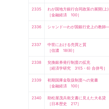
2335
わが国地方銀行合同政策の展開(上)

［金融経済　100］
2336
シャンド—わが国銀行史上の教師
2337
中世における売買と質

［信濃　18(8)］
2338
兌換銀券発行制度の拡充

［経済学研究　31(5・6) 合併号］
2339
初期国庫金取扱制度への覚書

［金融経済　100］
2340
助松屋茂兵衛文書に見えた大名貸

［日本歴史　217］