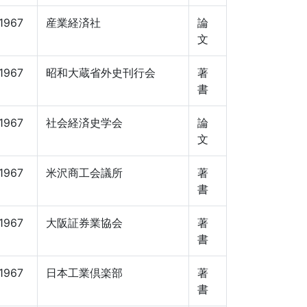
1967
産業経済社
論
文
1967
昭和大蔵省外史刊行会
著
書
1967
社会経済史学会
論
文
1967
米沢商工会議所
著
書
1967
大阪証券業協会
著
書
1967
日本工業倶楽部
著
書