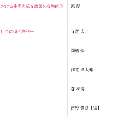
における生産力拡充政策の金融的側
原 朗
金の研究序説—

寺尾 宏二
岡橋 保
作道 洋太郎
森 泰博
吉野 俊彦【編】