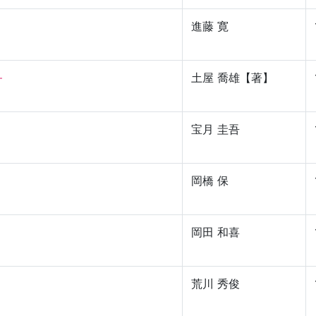
進藤 寛
—
土屋 喬雄【著】
宝月 圭吾
岡橋 保
岡田 和喜
荒川 秀俊