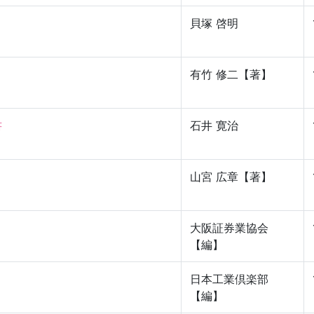
貝塚 啓明
有竹 修二【著】


石井 寛治
山宮 広章【著】
大阪証券業協会
【編】
日本工業倶楽部
【編】