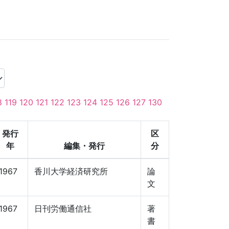
8
119
120
121
122
123
124
125
126
127
130
発行
区
年
編集・発行
分
1967
香川大学経済研究所
論
文
1967
日刊労働通信社
著
書