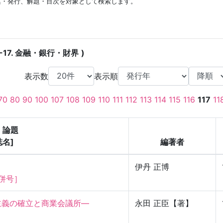
集・発行、解題・目次を対象として検索します。
-17. 金融・銀行・財界
表示数
表示順
70
80
90
100
107
108
109
110
111
112
113
114
115
116
117
11
・論題
誌名]
編著者
伊丹 正博
合併号］
主義の確立と商業会議所―
永田 正臣【著】