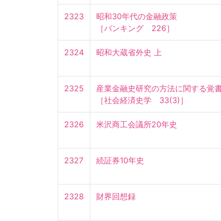
2323
昭和30年代の金融政策

［バンキング　226］
2324
昭和大蔵省外史 上
2325
産業金融史研究の方法に関する覚書
［社会経済史学　33(3)］
2326
米沢商工会議所20年史
2327
続証券10年史
2328
財界回想録