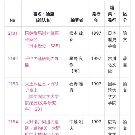
編
書名・論題
発行
集・
区
No.
[雑誌名]
編著者
年
発行
分
2181
国飼御馬制と藤原
松本 政
1997
日本
論
仲麻呂

春
歴史
文
［日本歴史　585］
学会
2182
壬申の乱研究の展
星野 良
1997
吉川
著
開
作
弘文
書
【著】
館
2183
大王即位とレガリ
石野 雅
1997
国学
論
ア奉上

彦
院大
文
［国学院大学大学
学大
院紀要(文学研究
学院
科)　28］
2184
大野瀬戸周辺の遺
中越 利
1997
広島
論
跡・遺物(3)—大野
夫
大学
文
町門山城跡出土の
文学