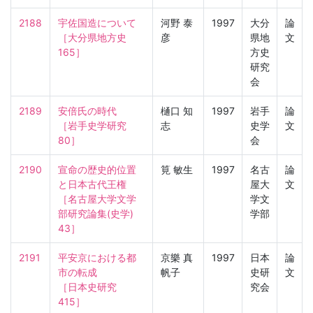
2188
宇佐国造について

河野 泰
1997
大分
論
［大分県地方史　
彦
県地
文
165］
方史
研究
会
2189
安倍氏の時代

樋口 知
1997
岩手
論
［岩手史学研究　
志
史学
文
80］
会
2190
宣命の歴史的位置
筧 敏生
1997
名古
論
と日本古代王権

屋大
文
［名古屋大学文学
学文
部研究論集(史学)　
学部
43］
2191
平安京における都
京樂 真
1997
日本
論
市の転成

帆子
史研
文
［日本史研究　
究会
415］