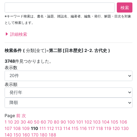
検索
※キーワード検索は、書名・論題、雑誌名、編著者、編集・発行、解題・目次を対象
として検索します。
詳細検索
検索条件
分類[全て]=
第二部 [日本歴史] 2-2. 古代史
3748
件見つかりました。
表示数
表示順
Page
前
次
1
10
20
30
40
50
60
70
80
90
100
101
102
103
104
105
106
107
108
109
110
111
112
113
114
115
116
117
118
119
120
130
140
150
160
170
180
188