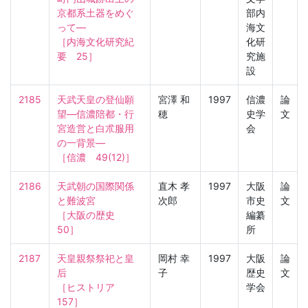
京都系土器をめぐ
部内
って—

海文
［内海文化研究紀
化研
要　25］
究施
設
2185
天武天皇の登仙願
宮澤 和
1997
信濃
論
望—信濃陪都・行
穂
史学
文
宮造営と白朮服用
会
の一背景—

［信濃　49(12)］
2186
天武朝の国際関係
直木 孝
1997
大阪
論
と難波宮

次郎
市史
文
［大阪の歴史　
編纂
50］
所
2187
天皇親祭祭祀と皇
岡村 幸
1997
大阪
論
后

子
歴史
文
［ヒストリア　
学会
157］