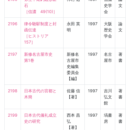
石

史学
文
［信濃　49(10)］
会
2196
律令馳駅制度と封
永田 英
1997
大阪
論
函伝達

明
歴史
文
［ヒストリア　
学会
157］
2197
新修名古屋市史　
新修名
1997
名古
著
第1巻
古屋市
屋市
書
史編集
委員会
【編】
2198
日本古代の宮都と
佐藤 信
1997
吉川
著
木簡
【著】
弘文
書
館
2199
日本古代儀礼成立
西本 昌
1997
塙書
著
史の研究
弘
房
書
【著】