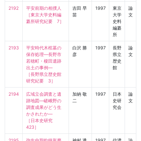
2192
平安前期の相撲人

吉田 早
1997
東京
論
［東京大学史料編
苗
大学
文
纂所研究紀要　7］
史料
編纂
所
2193
平安時代木棺墓の
白沢 勝
1997
長野
論
保存処理—長野市
彦
県立
文
若穂町・榎田遺跡
歴史
出土の事例—

館
［長野県立歴史館
研究紀要　3］
2194
広域立会調査と遺
加納 敬
1997
日本
論
跡地図—嵯峨野の
二
史研
文
調査成果がどう生
究会
かされたか—

［日本史研究　
423］
2195
弥生中期釣鐘形磨
神村 透
1997
信濃
論