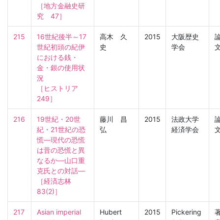
［地方金融史研
究　47］
215
16世紀後半～17
高木 久
2015
大阪歴史
世紀初頭の紀伊
史
学会
における銭・
金・銀の使用状
況

［ヒストリア　
249］
216
19世紀・20世
藤川 昌
2015
法政大学
紀・21世紀の恐
弘
経済学会
慌―現代の恐慌
は昔の恐慌と異
なるか―山口重
克氏との対話―

［経済志林　
83(2)］
217
Asian imperial 
Hubert
2015
Pickering