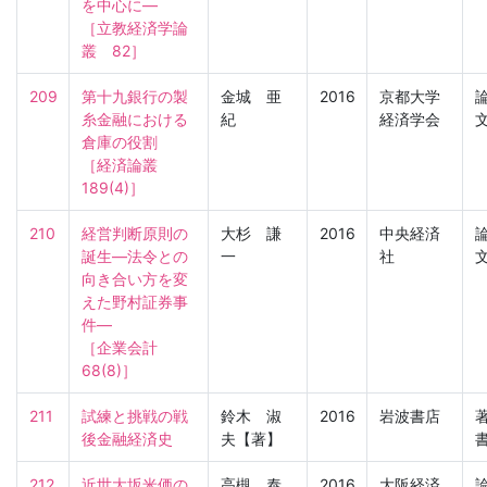
を中心に―

［立教経済学論
叢　82］
209
第十九銀行の製
金城 亜
2016
京都大学
糸金融における
紀
経済学会
倉庫の役割

［経済論叢　
189(4)］
210
経営判断原則の
大杉 謙
2016
中央経済
誕生―法令との
一
社
向き合い方を変
えた野村証券事
件―

［企業会計　
68(8)］
211
試練と挑戦の戦
鈴木 淑
2016
岩波書店
後金融経済史
夫【著】
212
近世大坂米価の
高槻 泰
2016
大阪経済