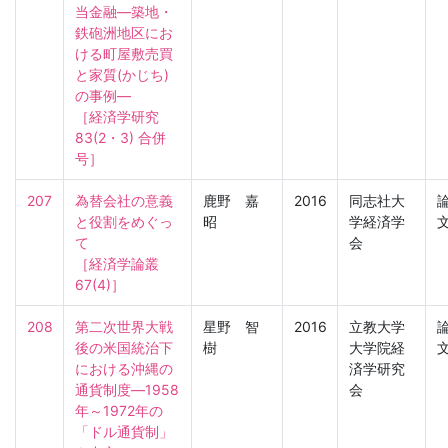
当金融―築地・
鉄砲洲地区にお
ける町屋敷売買
と家質(かじち)
の事例―

［経済学研究　
83(2・3) 合併
号］
207
為替会社の意義
鹿野 嘉
2016
同志社大
と役割をめぐっ
昭
学経済学
て

会
［経済学論叢　
67(4)］
208
第二次世界大戦
星野 智
2016
立教大学
後の米国統治下
樹
大学院経
における沖縄の
済学研究
通貨制度―1958
会
年～1972年の
「ドル通貨制」