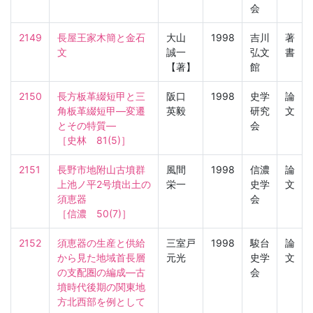
会
2149
長屋王家木簡と金石
大山
1998
吉川
著
文
誠一
弘文
書
【著】
館
2150
長方板革綴短甲と三
阪口
1998
史学
論
角板革綴短甲—変遷
英毅
研究
文
とその特質—

会
［史林　81(5)］
2151
長野市地附山古墳群
風間
1998
信濃
論
上池ノ平2号墳出土の
栄一
史学
文
須恵器

会
［信濃　50(7)］
2152
須恵器の生産と供給
三室戸
1998
駿台
論
から見た地域首長層
元光
史学
文
の支配圏の編成—古
会
墳時代後期の関東地
方北西部を例として