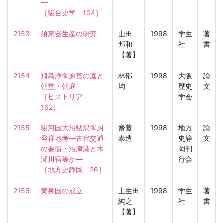
—

［駿台史学　104］
2153
須恵器生産の研究
山田
1998
学生
著
邦和
社
書
【著】
2154
飛鳥浄御原宮の庭と
林部
1998
大阪
論
朝堂・朝庭

均
歴史
文
［ヒストリア　
学会
162］
2155
駿河国大沼鮎沢御厨
齋藤
1998
地方
論
発祥地考—古代交通
泰造
史静
文
の要衝・沼津港と木
岡刊
瀬川宿等か—

行会
［地方史静岡　26］
2156
黄泉国の成立
土生田
1998
学生
著
純之
社
書
【著】