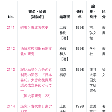
編
書名・論題
発行
集・
区
No.
[雑誌名]
編著者
年
発行
分
2141
蝦夷と東北古代史
工藤
1998
吉川
著
雅樹
弘文
書
【著】
館
2142
西日本後期旧石器文
松藤
1998
学生
著
化の研究
和人
社
書
【著】
2143
記紀系譜と八色の姓
岡森
1998
龍谷
論
制定の関係—『日本
福彦
大学
文
書紀』大彦命後裔系
国史
譜の成立をめぐって
学研
—

究会
［国史学研究　22］
2144
論究・古代史と東ア
上田
1998
岩波
著
ジア
正昭
書店
書