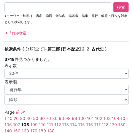
検索
※キーワード検索は、書名・論題、雑誌名、編著者、編集・発行、解題・目次を対象
として検索します。
詳細検索
検索条件
分類[全て]=
第二部 [日本歴史] 2-2. 古代史
3748
件見つかりました。
表示数
表示順
Page
前
次
1
10
20
30
40
50
60
70
80
90
98
99
100
101
102
103
104
105
106
107
108
109
110
111
112
113
114
115
116
117
118
120
130
140
150
160
170
180
188