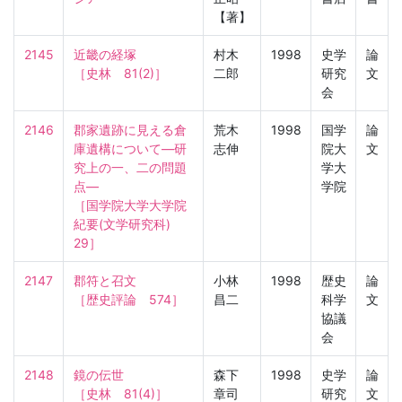
【著】
2145
近畿の経塚

村木
1998
史学
論
［史林　81(2)］
二郎
研究
文
会
2146
郡家遺跡に見える倉
荒木
1998
国学
論
庫遺構について—研
志伸
院大
文
究上の一、二の問題
学大
点—

学院
［国学院大学大学院
紀要(文学研究科)　
29］
2147
郡符と召文

小林
1998
歴史
論
［歴史評論　574］
昌二
科学
文
協議
会
2148
鏡の伝世

森下
1998
史学
論
［史林　81(4)］
章司
研究
文