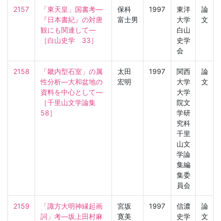
2157
「東天皇」国書考—
保科
1997
東洋
論
『日本書紀』の対唐
富士男
大学
文
観にも関連して—

白山
［白山史学　33］
史学
会
2158
「畿内型石室」の属
太田
1997
関西
論
性分析—大和盆地の
宏明
大学
文
資料を中心として—

大学
［千里山文学論集　
院文
58］
学研
究科
千里
山文
学論
集編
集委
員会
2159
「諏方大明神縁起画
宮坂
1997
信濃
論
詞」考—坂上田村麻
寛美
史学
文