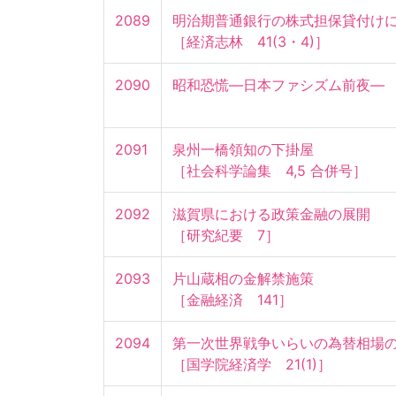
2089
明治期普通銀行の株式担保貸付けにつ
［経済志林　41(3・4)］
2090
昭和恐慌—日本ファシズム前夜—
2091
泉州一橋領知の下掛屋

［社会科学論集　4,5 合併号］
2092
滋賀県における政策金融の展開

［研究紀要　7］
2093
片山蔵相の金解禁施策

［金融経済　141］
2094
第一次世界戦争いらいの為替相場の騰落
［国学院経済学　21(1)］