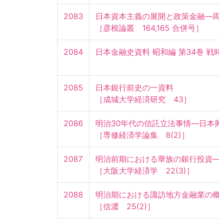
2083
日本資本主義の展開と政策金融—両
［彦根論叢　164,165 合併号］
2084
日本金融史資料 昭和編 第34巻 戦
2085
日本銀行前史の一資料

［成城大学経済研究　43］
2086
明治30年代の信託立法事情—日本興
［専修経済学論集　8(2)］
2087
明治前期における華族の銀行投資—
［大阪大学経済学　22(3)］
2088
明治期における諏訪地方金融業の概要
［信濃　25(2)］