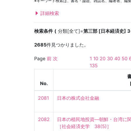
※キーワード検索は、書名・論題、雑誌名、編著者、編
詳細検索
検索条件
分類[全て]=
第三部 [日本経済史] 3
2685
件見つかりました。
Page
前
次
1
10
20
30
40
50
135
No.
2081
日本の株式会社金融
2082
日本の植民地投資—朝鮮・台湾に関す
［社会経済史学　38(5)］