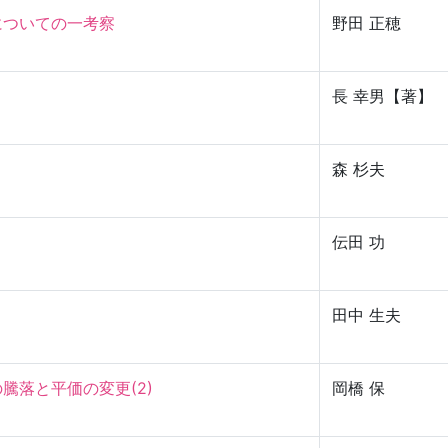
いての一考察

野田 正穂
長 幸男【著】
森 杉夫
伝田 功
田中 生夫
と平価の変更(2)

岡橋 保