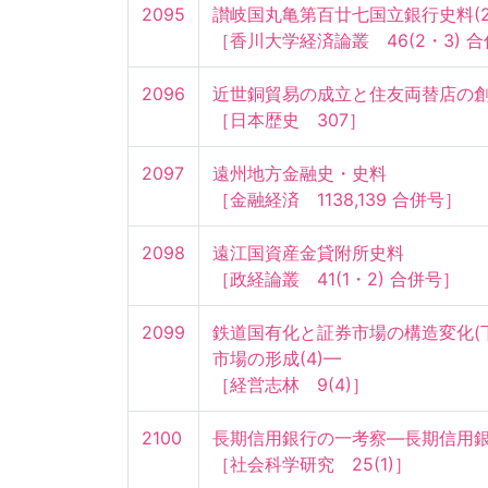
2095
讃岐国丸亀第百廿七国立銀行史料(2)
［香川大学経済論叢　46(2・3) 
2096
近世銅貿易の成立と住友両替店の創業
［日本歴史　307］
2097
遠州地方金融史・史料

［金融経済　1138,139 合併号］
2098
遠江国資産金貸附所史料

［政経論叢　41(1・2) 合併号］
2099
鉄道国有化と証券市場の構造変化(
市場の形成(4)—

［経営志林　9(4)］
2100
長期信用銀行の一考察—長期信用銀行
［社会科学研究　25(1)］