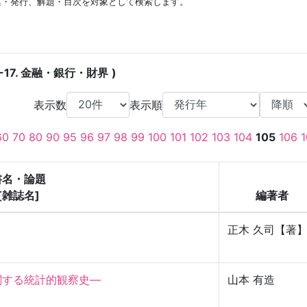
集・発行、解題・目次を対象として検索します。
-17. 金融・銀行・財界
表示数
表示順
60
70
80
90
95
96
97
98
99
100
101
102
103
104
105
106
1
書名・論題
[雑誌名]
編著者
正木 久司【著
る統計的観察史—

山本 有造