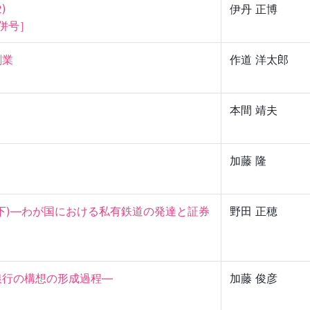


伊丹 正博
合併号］


作道 洋太郎
本間 靖夫
加藤 隆
下)—わが国における私有鉄道の発達と証券
野田 正穂
の構想の形成過程—

加藤 俊彦