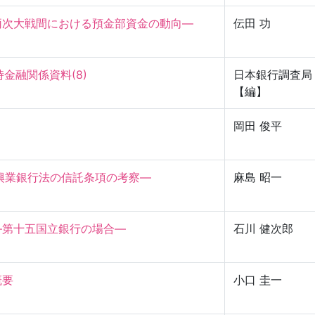
次大戦間における預金部資金の動向—

伝田 功
時金融関係資料(8)
日本銀行調査局
【編】
岡田 俊平
業銀行法の信託条項の考察—

麻島 昭一
第十五国立銀行の場合—

石川 健次郎


小口 圭一