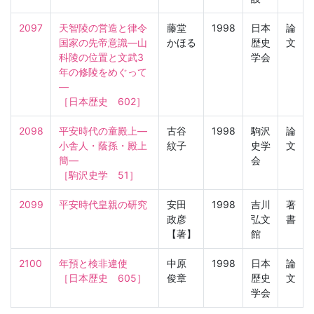
2097
天智陵の営造と律令
藤堂
1998
日本
論
国家の先帝意識—山
かほる
歴史
文
科陵の位置と文武3
学会
年の修陵をめぐって
—

［日本歴史　602］
2098
平安時代の童殿上—
古谷
1998
駒沢
論
小舎人・蔭孫・殿上
紋子
史学
文
簡—

会
［駒沢史学　51］
2099
平安時代皇親の研究
安田
1998
吉川
著
政彦
弘文
書
【著】
館
2100
年預と検非違使

中原
1998
日本
論
［日本歴史　605］
俊章
歴史
文
学会