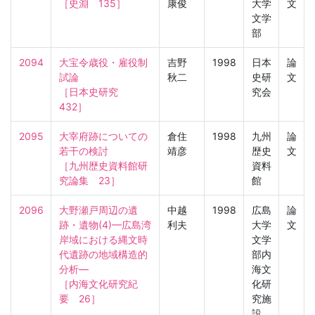
［史淵　135］
康俊
大学
文
文学
部
2094
大宝令歳役・雇役制
吉野
1998
日本
論
試論

秋二
史研
文
［日本史研究　
究会
432］
2095
大宰府跡についての
倉住
1998
九州
論
若干の検討

靖彦
歴史
文
［九州歴史資料館研
資料
究論集　23］
館
2096
大野瀬戸周辺の遺
中越
1998
広島
論
跡・遺物(4)—広島湾
利夫
大学
文
岸域における縄文時
文学
代遺跡の地域構造的
部内
分析—

海文
［内海文化研究紀
化研
要　26］
究施
設