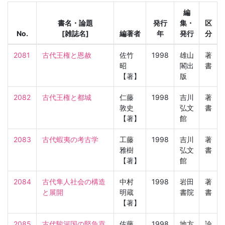
編
書名・論題
発行
集・
区
No.
[雑誌名]
編著者
年
発行
分
2081
古代王権と恩赦
佐竹
1998
雄山
著
昭
閣出
書
【著】
版
2082
古代王権と都城
仁藤
1998
吉川
著
敦史
弘文
書
【著】
館
2083
古代蝦夷の考古学
工藤
1998
吉川
著
雅樹
弘文
書
【著】
館
2084
古代隼人社会の構造
中村
1998
岩田
著
と展開
明蔵
書院
書
【著】
2085
古代駿河国の堅魚貢
佐藤
1998
地方
論