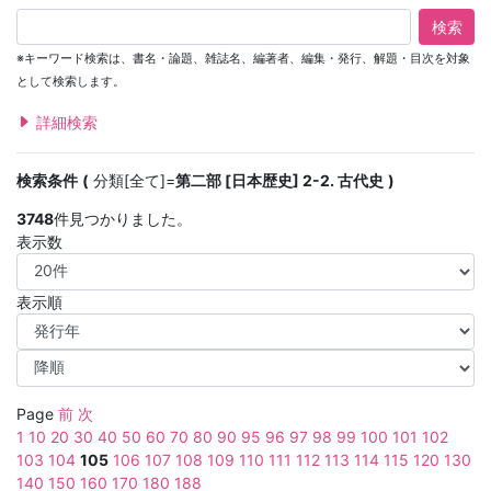
検索
※キーワード検索は、書名・論題、雑誌名、編著者、編集・発行、解題・目次を対象
として検索します。
詳細検索
検索条件
分類[全て]=
第二部 [日本歴史] 2-2. 古代史
3748
件見つかりました。
表示数
表示順
Page
前
次
1
10
20
30
40
50
60
70
80
90
95
96
97
98
99
100
101
102
103
104
105
106
107
108
109
110
111
112
113
114
115
120
130
140
150
160
170
180
188