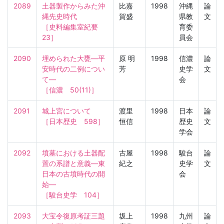
2089
土器製作からみた沖
比嘉
1998
沖縄
論
縄先史時代

賀盛
県教
文
［史料編集室紀要　
育委
23］
員会
2090
埋められた大甕—平
原 明
1998
信濃
論
安時代の二例につい
芳
史学
文
て—

会
［信濃　50(11)］
2091
城上宮について

渡里
1998
日本
論
［日本歴史　598］
恒信
歴史
文
学会
2092
墳墓における土器配
古屋
1998
駿台
論
置の系譜と意義—東
紀之
史学
文
日本の古墳時代の開
会
始—

［駿台史学　104］
2093
大宝令復原考証三題

坂上
1998
九州
論