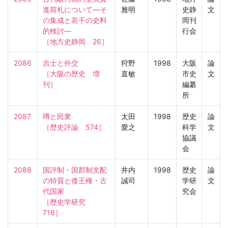
進荷札について—そ
雅明
史静
文
の集成と若干の史料
岡刊
的検討—

行会
［地方史静岡　26］
2086
吉士と外交

狩野
1998
大阪
論
［大阪の歴史　増
直敏
市史
文
刊］
編纂
所
2087
噂と民衆

太田
1998
歴史
論
［歴史評論　574］
愛之
科学
文
協議
会
2088
国評制・国郡制支配
井内
1998
歴史
論
の特質と倭王権・古
誠司
学研
文
代国家

究会
［歴史学研究　
716］