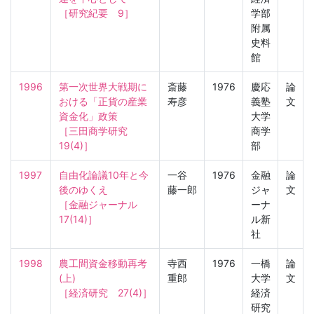
［研究紀要　9］
学部
附属
史料
館
1996
第一次世界大戦期に
斎藤
1976
慶応
論
おける「正貨の産業
寿彦
義塾
文
資金化」政策

大学
［三田商学研究　
商学
19(4)］
部
1997
自由化論議10年と今
一谷
1976
金融
論
後のゆくえ

藤一郎
ジャ
文
［金融ジャーナル　
ーナ
17(14)］
ル新
社
1998
農工間資金移動再考
寺西
1976
一橋
論
(上)

重郎
大学
文
［経済研究　27(4)］
経済
研究