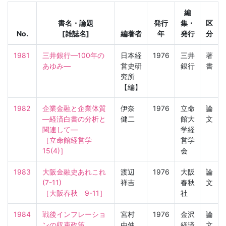
編
書名・論題
発行
集・
区
No.
[雑誌名]
編著者
年
発行
分
1981
三井銀行—100年の
日本経
1976
三井
著
あゆみ—
営史研
銀行
書
究所
【編】
1982
企業金融と企業体質
伊奈
1976
立命
論
—経済白書の分析と
健二
館大
文
関連して—

学経
［立命館経営学　
営学
15(4)］
会
1983
大阪金融史あれこれ
渡辺
1976
大阪
論
(7-11)

祥吉
春秋
文
［大阪春秋　9-11］
社
1984
戦後インフレーショ
宮村
1976
金沢
論
ンの収束政策

由仲
経済
文