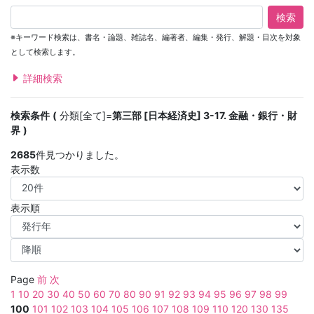
検索
※キーワード検索は、書名・論題、雑誌名、編著者、編集・発行、解題・目次を対象
として検索します。
詳細検索
検索条件
分類[全て]=
第三部 [日本経済史] 3-17. 金融・銀行・財
界
2685
件見つかりました。
表示数
表示順
Page
前
次
1
10
20
30
40
50
60
70
80
90
91
92
93
94
95
96
97
98
99
100
101
102
103
104
105
106
107
108
109
110
120
130
135