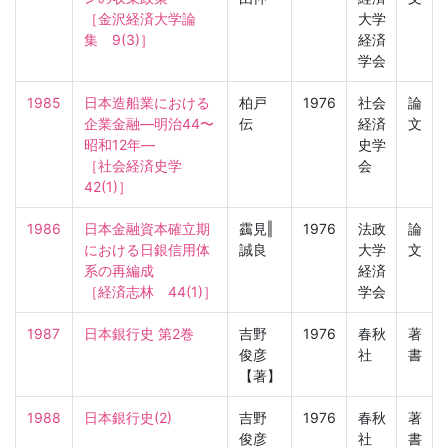
［金沢経済大学論
大学
集　9(3)］
経済
学会
1985
日本造船業における
柏戸
1976
社会
論
企業金融—明治44〜
伝
経済
文
昭和12年—

史学
［社会経済史学　
会
42(1)］
1986
日本金融資本確立期
靎見‖
1976
法政
論
における日銀信用体
誠良
大学
文
系の再編成

経済
［経済志林　44(1)］
学会
1987
日本銀行史 第2巻
吉野
1976
春秋
著
俊彦
社
書
【著】
1988
日本銀行史(2)
吉野
1976
春秋
著
俊彦
社
書