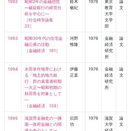
1992
昭和2年の金融恐慌
鈴木
1976
東京
論
—破綻銀行の経営分
敏紀
教育
文
析を中心に—

大学
［社会科学論集　
文学
23］
部
1993
昭和30年代の住宅金
河野
1976
金融
論
融公庫の活動

惟隆
経済
文
［金融経済　161］
研究
所
1994
水田単作地帯におけ
伊藤
1976
金融
論
る「地主的地方銀
正直
経済
文
行」群の衰退過程期
研究
—大正〜昭和初期の
所
秋田県を対象として
—

［金融経済　159］
1995
滋賀県金融史の一側
伝田
1976
滋賀
論
面—政府金融との関
功
大学
文
連を中心として—

経済