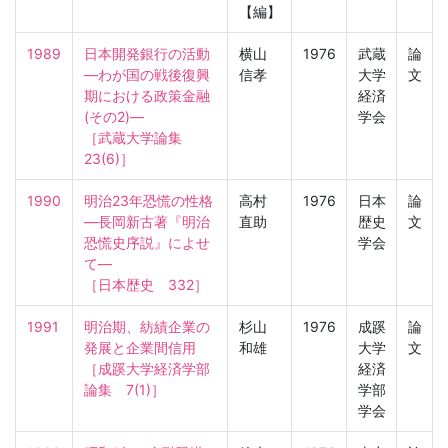
【編】
1989
日本開発銀行の活動
横山
1976
武蔵
論
—わが国の戦後復興
信孝
大学
文
期における政策金融
経済
(その2)—

学会
［武蔵大学論集　
23(6)］
1990
明治23年恐慌の性格
高村
1976
日本
論
—長岡新古著『明治
直助
歴史
文
恐慌史序説』によせ
学会
て—

［日本歴史　332］
1991
明治期、紡績企業の
杉山
1976
成蹊
論
発展と企業間信用

和雄
大学
文
［成蹊大学経済学部
経済
論集　7(1)］
学部
学会