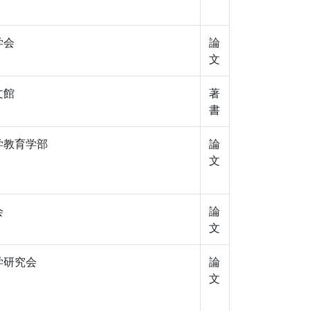
学会
論
文
文館
著
書
学教育学部
論
文
会
論
文
学研究会
論
文