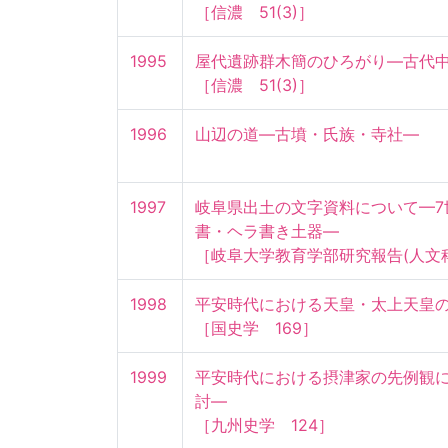
［信濃　51(3)］
1995
屋代遺跡群木簡のひろがり—古代中
［信濃　51(3)］
1996
山辺の道—古墳・氏族・寺社—
1997
岐阜県出土の文字資料について—7
書・ヘラ書き土器—

［岐阜大学教育学部研究報告(人文科学
1998
平安時代における天皇・太上天皇の喪
［国史学　169］
1999
平安時代における摂津家の先例観
討—

［九州史学　124］