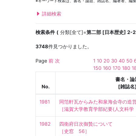
※キーワード検索は、書名・論題、雑誌名、編著者、編
詳細検索
検索条件
分類[全て]=
第二部 [日本歴史] 2-2
3748
件見つかりました。
Page
前
次
1
10
20
30
40
50
150
160
170
180
1
書名・論
No.
[雑誌名
1981
同笵軒瓦からみた和泉海会寺の造営氏
［滋賀大学教育学部紀要(人文科学・
1982
四衛府日次御贄について

［史窓　56］