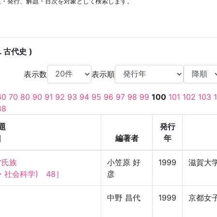
集・発行、解題・目次を対象として検索します。
. 古代史
表示数
表示順
60
70
80
90
91
92
93
94
95
96
97
98
99
100
101
102
103
88
題
発行
]
編著者
年
族

小笠原 好
1999
滋賀大
社会科学)　48］
彦
中野 昌代
1999
京都女