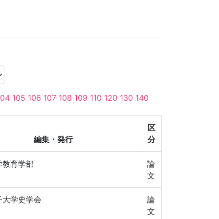
104
105
106
107
108
109
110
120
130
140
区
編集・発行
分
学教育学部
論
文
子大学史学会
論
文