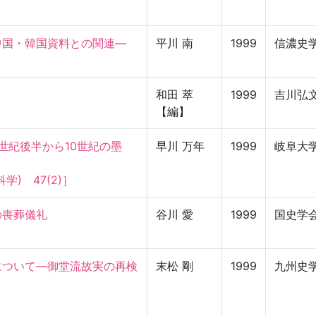
国・韓国資料との関連—

平川 南
1999
信濃史
和田 萃
1999
吉川弘
【編】
世紀後半から10世紀の墨
早川 万年
1999
岐阜大
)　47(2)］
葬儀礼

谷川 愛
1999
国史学
について—御堂流故実の再検
末松 剛
1999
九州史