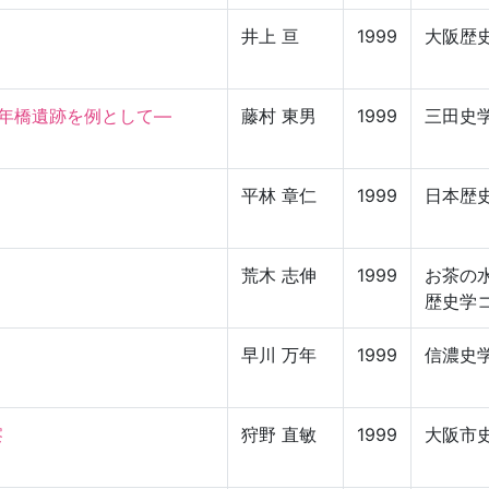
井上 亘
1999
大阪歴
橋遺跡を例として—

藤村 東男
1999
三田史
平林 章仁
1999
日本歴
荒木 志伸
1999
お茶の
歴史学
早川 万年
1999
信濃史


狩野 直敏
1999
大阪市