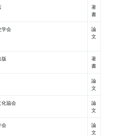
店
著
書
史学会
論
文
出版
著
書
論
文
文化協会
論
文
学会
論
文