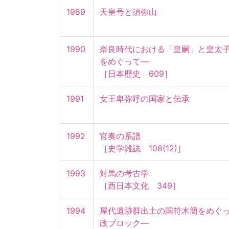
1989
天皇号と須弥山
1990
奈良時代における「皇嗣」と皇太
をめぐって—

［日本歴史　609］
1991
女王卑弥呼の国家と伝承
1992
官奏の系譜

［史学雑誌　108(12)］
1993
対馬の考古学

［西日本文化　349］
1994
屋代遺跡群出土の国符木簡をめぐ
政ブロック—
