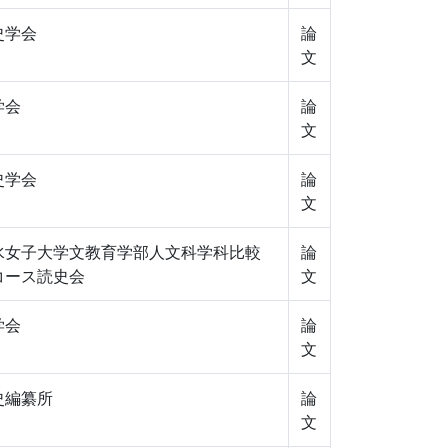
史学会
論
文
学会
論
文
史学会
論
文
水女子大学文教育学部人文科学科比較
論
コース読史会
文
学会
論
文
史編纂所
論
文