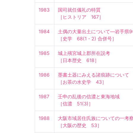
1983
国司就任儀礼の特質

［ヒストリア　167］
1984
土偶の大量出土について—岩手県9年
［史学　68(1・2) 合併号］
1985
城上殯宮城上郡所在説考

［日本歴史　618］
1986
墨書土器にみえる諸痕跡について

［お茶の水史学　43］
1987
壬申の乱後の信濃と東海地域

［信濃　51(3)］
1988
大阪市域居住氏族についての一考察
［大阪の歴史　53］