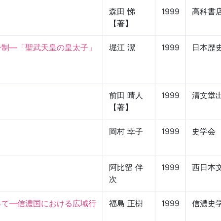
森田 悌
1999
高科書
【著】
子制—「聖武天皇の皇太子」
堀江 潔
1999
日本歴
前田 晴人
1999
清文堂
【著】
岡村 幸子
1999
史学会
阿比留 伴
1999
西日本
次
って—信濃国における広域行
福島 正樹
1999
信濃史