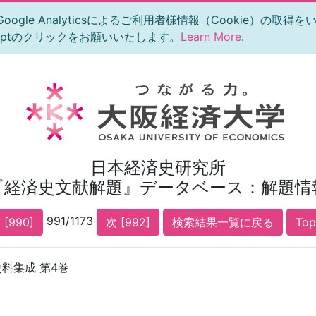
le Analyticsによるご利用者様情報（Cookie）の取得
eptのクリックをお願いいたします。
Learn More
.
日本経済史研究所
『経済史文献解題』データベース：解題情
991/1173
 [990]
次 [992]
検索結果一覧に戻る
To
料集成 第4巻
】