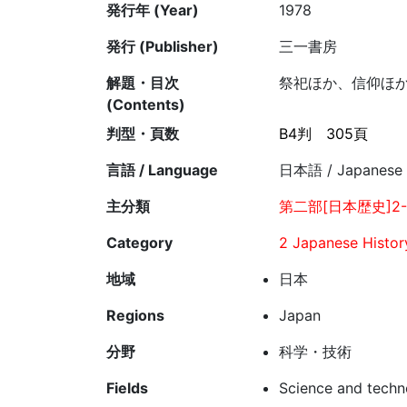
発行年 (Year)
1978
発行 (Publisher)
三一書房
解題・目次
祭祀ほか、信仰ほ
(Contents)
判型・頁数
B4判
305頁
言語 / Language
日本語 / Japanese
主分類
第二部[日本歴史]2-
Category
2 Japanese Histor
地域
日本
Regions
Japan
分野
科学・技術
Fields
Science and techn