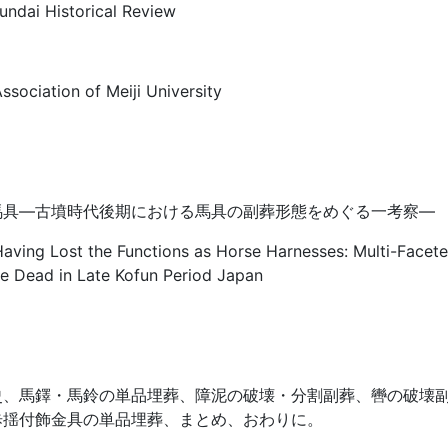
undai Historical Review
ssociation of Meiji University
馬具―古墳時代後期における馬具の副葬形態をめぐる一考察―
aving Lost the Functions as Horse Harnesses: Multi-Facet
he Dead in Late Kofun Period Japan
史、馬鐸・馬鈴の単品埋葬、障泥の破壊・分割副葬、轡の破壊副
歩揺付飾金具の単品埋葬、まとめ、おわりに。