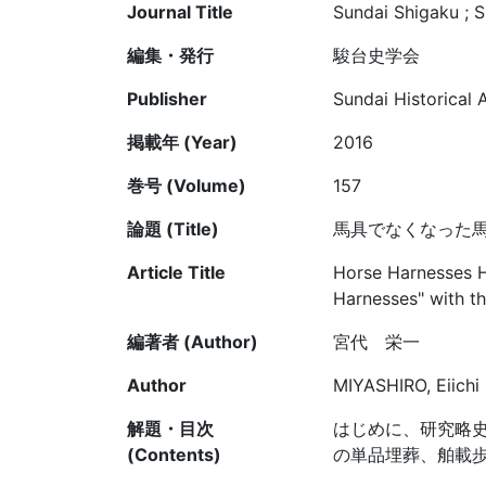
Journal Title
Sundai Shigaku ; S
編集・発行
駿台史学会
Publisher
Sundai Historical A
掲載年 (Year)
2016
巻号 (Volume)
157
論題 (Title)
馬具でなくなった
Article Title
Horse Harnesses H
Harnesses" with t
編著者 (Author)
宮代 栄一
Author
MIYASHIRO, Eiichi
解題・目次
はじめに、研究略
(Contents)
の単品埋葬、舶載