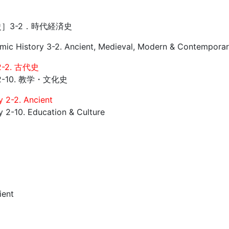
］3-2．時代経済史
mic History 3-2. Ancient, Medieval, Modern & Contempor
-2. 古代史
2-10. 教学・文化史
y 2-2. Ancient
y 2-10. Education & Culture
ient