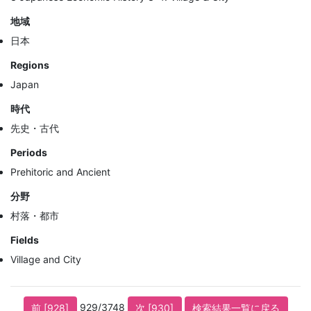
地域
日本
Regions
Japan
時代
先史・古代
Periods
Prehitoric and Ancient
分野
村落・都市
Fields
Village and City
929/3748
前 [928]
次 [930]
検索結果一覧に戻る