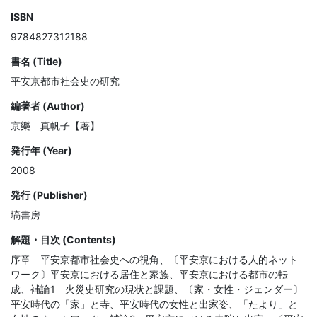
ISBN
9784827312188
書名 (Title)
平安京都市社会史の研究
編著者 (Author)
京樂 真帆子【著】
発行年 (Year)
2008
発行 (Publisher)
塙書房
解題・目次 (Contents)
序章　平安京都市社会史への視角、〔平安京における人的ネット
ワーク〕平安京における居住と家族、平安京における都市の転
成、補論1　火災史研究の現状と課題、〔家・女性・ジェンダー〕
平安時代の「家」と寺、平安時代の女性と出家姿、「たより」と