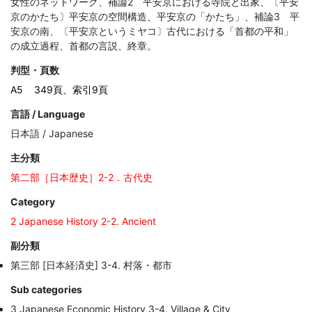
女性のネットワーク、補論2　平安京における寺院と出家、〔平安
京のかたち〕平安京の空間構造、平安京の「かたち」、補論3　平
安京の南、〔平安京というミヤコ〕古代における「首都の平和」
の成立過程、首都の言説、終章。
判型・頁数
A5
349頁、索引9頁
言語 / Language
日本語 / Japanese
主分類
第二部［日本歴史］2-2．古代史
Category
2 Japanese History 2-2. Ancient
副分類
第三部 [日本経済史] 3-4. 村落・都市
Sub categories
3 Japanese Economic History 3-4. Village & City