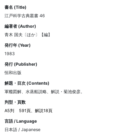
書名 (Title)
江戸科学古典叢書 46
編著者 (Author)
青木 国夫〔ほか〕【編】
発行年 (Year)
1983
発行 (Publisher)
恒和出版
解題・目次 (Contents)
軍艦図解、水蒸船説略、解説・菊池俊彦。
判型・頁数
A5判
591頁、解説18頁
言語 / Language
日本語 / Japanese