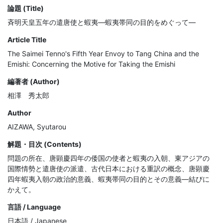
論題 (Title)
斉明天皇五年の遣唐使と蝦夷―蝦夷帯同の目的をめぐって―
Article Title
The Saimei Tenno's Fifth Year Envoy to Tang China and the
Emishi: Concerning the Motive for Taking the Emishi
編著者 (Author)
相澤 秀太郎
Author
AIZAWA, Syutarou
解題・目次 (Contents)
問題の所在、唐顕慶四年の倭国の使者と蝦夷の入朝、東アジアの
国際情勢と遣唐使の派遣、古代日本における重訳の概念、唐顕慶
四年蝦夷入朝の政治的意義、蝦夷帯同の目的とその意義―結びに
かえて。
言語 / Language
日本語 / Japanese