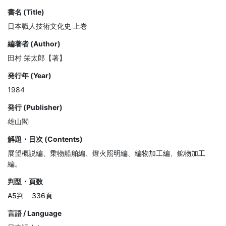
書名 (Title)
日本職人技術文化史 上巻
編著者 (Author)
田村 栄太郎【著】
発行年 (Year)
1984
発行 (Publisher)
雄山閣
解題・目次 (Contents)
展望概説編、乗物船舶編、燈火照明編、編物加工編、鉱物加工
編。
判型・頁数
A5判
336頁
言語 / Language