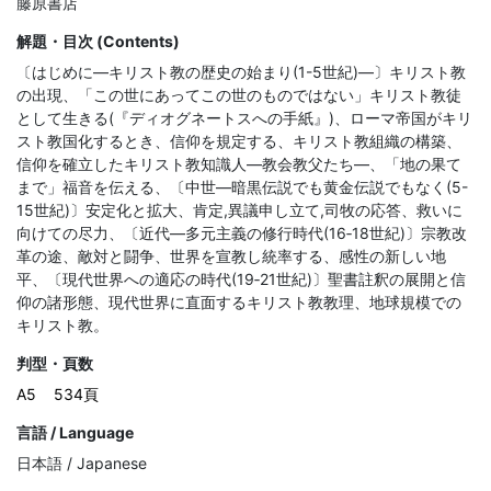
藤原書店
解題・目次 (Contents)
〔はじめに―キリスト教の歴史の始まり(1-5世紀)―〕キリスト教
の出現、「この世にあってこの世のものではない」キリスト教徒
として生きる(『ディオグネートスへの手紙』)、ローマ帝国がキリ
スト教国化するとき、信仰を規定する、キリスト教組織の構築、
信仰を確立したキリスト教知識人―教会教父たち―、「地の果て
まで」福音を伝える、〔中世―暗黒伝説でも黄金伝説でもなく(5-
15世紀)〕安定化と拡大、肯定,異議申し立て,司牧の応答、救いに
向けての尽力、〔近代―多元主義の修行時代(16‐18世紀)〕宗教改
革の途、敵対と闘争、世界を宣教し統率する、感性の新しい地
平、〔現代世界への適応の時代(19‐21世紀)〕聖書註釈の展開と信
仰の諸形態、現代世界に直面するキリスト教教理、地球規模での
キリスト教。
判型・頁数
A5
534頁
言語 / Language
日本語 / Japanese