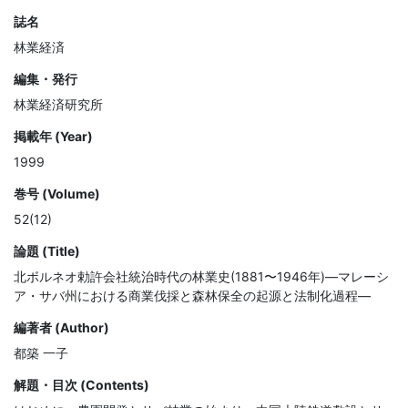
誌名
林業経済
編集・発行
林業経済研究所
掲載年 (Year)
1999
巻号 (Volume)
52(12)
論題 (Title)
北ボルネオ勅許会社統治時代の林業史(1881〜1946年)—マレーシ
ア・サバ州における商業伐採と森林保全の起源と法制化過程—
編著者 (Author)
都築 一子
解題・目次 (Contents)