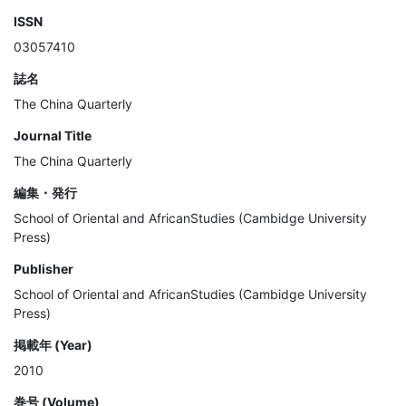
ISSN
03057410
誌名
The China Quarterly
Journal Title
The China Quarterly
編集・発行
School of Oriental and AfricanStudies (Cambidge University
Press)
Publisher
School of Oriental and AfricanStudies (Cambidge University
Press)
掲載年 (Year)
2010
巻号 (Volume)