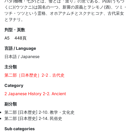
バタ(棚機・七夕)とは、倭とは「渡り」の意である、内国(うちつ
くに)(ウツクニ)は国名の一つ、新嘗の原義とヲシモノ(酒)、ツミ・
ツチ・ツツという霊格、オホアナムチとスクナヒコナ、古代采女
判型・頁数
A5
448頁
言語 / Language
日本語 / Japanese
主分類
第二部［日本歴史］2-2．古代史
Category
2 Japanese History 2-2. Ancient
副分類
第二部 [日本歴史] 2-10. 教学・文化史
第二部 [日本歴史] 2-14. 民俗史
Sub categories