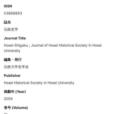
ISSN
03868893
誌名
法政史学
Journal Title
Hosei-Shigaku ; Journal of Hosei Historical Society in Hosei
University
編集・発行
法政大学史学会
Publisher
Hosei Historical Society in Hosei University
掲載年 (Year)
2009
巻号 (Volume)