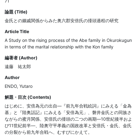
71
論題 (Title)
金氏との姻戚関係からみた奥六郡安倍氏の擡頭過程の研究
Article Title
A Study on the rising process of the Abe family in Okurokugun
in terms of the marital relationship with the Kon family
編著者 (Author)
遠藤 祐太郎
Author
ENDO, Yutaro
解題・目次 (Contents)
はじめに、安倍為元の出自―『前九年合戦絵詞』にみえる「金為
基」と『陸奥話記』にみえる「安倍為元」、磐井金氏との同族さ
ながらの蜜月関係、安倍氏の擡頭の二つの画期―10世紀後半およ
び11世紀前半―、陸奥守平孝義の国政改革と安倍氏・金氏、金氏
の分裂から前九年合戦へ、むすびにかえて。