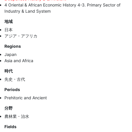
4 Oriental & African Economic History 4-3. Primary Sector of
Industry & Land System
地域
日本
アジア・アフリカ
Regions
Japan
Asia and Africa
時代
先史・古代
Periods
Prehitoric and Ancient
分野
農林業・治水
Fields