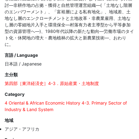
討―非耕作地の占拠・獲得と自然管理運営組織―(「土地なし階層
のエンパワーメント」、「富裕層による私有地化」、地域差、土
地なし層のエンクローチメントと土地改革・非農業雇用、土地な
し層の零細地片入手と環境保全―村落有力者主導型から平等参加
型の資源管理へ―)、1980年代以降の新たな動向―労働市場のタイ
ト化・休閑地の増大・農地植林の拡大と新農業技術―、おわり
に。
言語 / Language
日本語 / Japanese
主分類
第四部［東洋経済史］4-3．原始産業・土地制度
Category
4 Oriental & African Economic History 4-3. Primary Sector of
Industry & Land System
地域
アジア・アフリカ