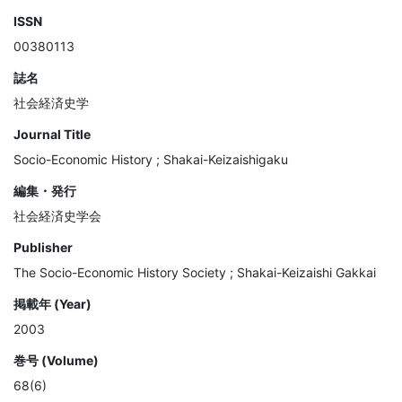
ISSN
00380113
誌名
社会経済史学
Journal Title
Socio-Economic History ; Shakai-Keizaishigaku
編集・発行
社会経済史学会
Publisher
The Socio-Economic History Society ; Shakai-Keizaishi Gakkai
掲載年 (Year)
2003
巻号 (Volume)
68(6)