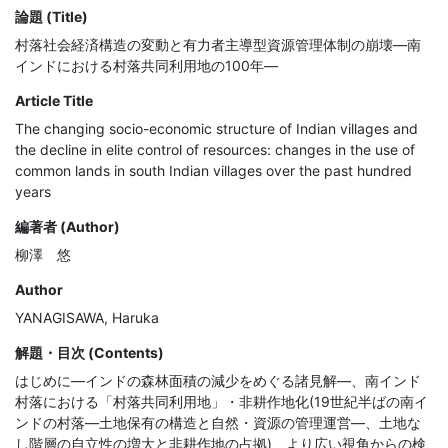
論題 (Title)
村落社会経済構造の変動と有力者主導型資源管理体制の崩壊―南
インドにおける村落共同利用地の100年―
Article Title
The changing socio-economic structure of Indian villages and
the decline in elite control of resources: changes in the use of
common lands in south Indian villages over the past hundred
years
編著者 (Author)
柳澤 悠
Author
YANAGISAWA, Haruka
解題・目次 (Contents)
はじめに―インドの森林面積の減少をめぐる諸見解―、南インド
村落における「村落共同利用地」・非耕作地化(19世紀半ばの南イ
ンドの村落―土地保有の構造と自然・資源の管理運営―、土地な
し階層の自立性の増大と非耕作地の占拠)、より広い視角からの検