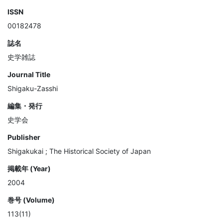
ISSN
00182478
誌名
史学雑誌
Journal Title
Shigaku-Zasshi
編集・発行
史学会
Publisher
Shigakukai ; The Historical Society of Japan
掲載年 (Year)
2004
巻号 (Volume)
113(11)