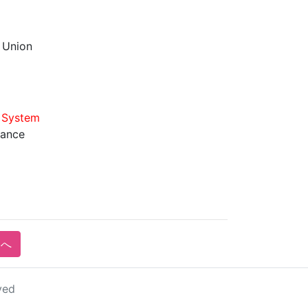
 Union
d System
rance
pへ
ved