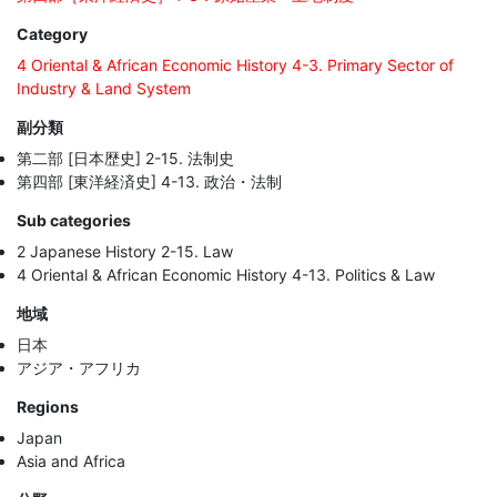
Category
4 Oriental & African Economic History 4-3. Primary Sector of
Industry & Land System
副分類
第二部 [日本歴史] 2-15. 法制史
第四部 [東洋経済史] 4-13. 政治・法制
Sub categories
2 Japanese History 2-15. Law
4 Oriental & African Economic History 4-13. Politics & Law
地域
日本
アジア・アフリカ
Regions
Japan
Asia and Africa