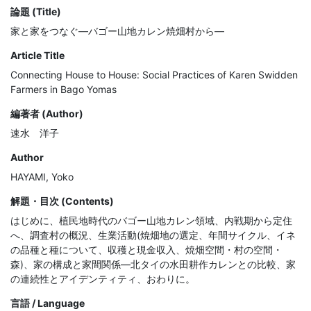
論題 (Title)
家と家をつなぐ―バゴー山地カレン焼畑村から―
Article Title
Connecting House to House: Social Practices of Karen Swidden
Farmers in Bago Yomas
編著者 (Author)
速水 洋子
Author
HAYAMI, Yoko
解題・目次 (Contents)
はじめに、植民地時代のバゴー山地カレン領域、内戦期から定住
へ、調査村の概況、生業活動(焼畑地の選定、年間サイクル、イネ
の品種と種について、収穫と現金収入、焼畑空間・村の空間・
森)、家の構成と家間関係―北タイの水田耕作カレンとの比較、家
の連続性とアイデンティティ、おわりに。
言語 / Language