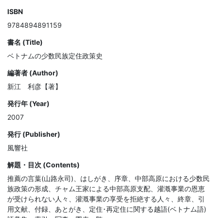
ISBN
9784894891159
書名 (Title)
ベトナムの少数民族定住政策史
編著者 (Author)
新江 利彦【著】
発行年 (Year)
2007
発行 (Publisher)
風響社
解題・目次 (Contents)
推薦の言葉(山路永司)、はしがき、序章、中部高原における少数民
族政策の形成、チャム王家による中部高原支配、灌漑事業の恩恵
が受けられない人々、灌漑事業の享受を拒絶する人々、終章、引
用文献、付録、あとがき、定住･再定住に関する越語(ベトナム語)