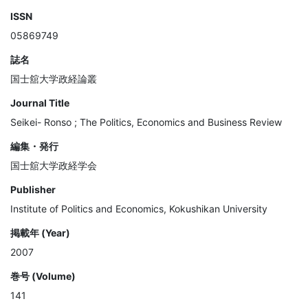
ISSN
05869749
誌名
国士舘大学政経論叢
Journal Title
Seikei- Ronso ; The Politics, Economics and Business Review
編集・発行
国士舘大学政経学会
Publisher
Institute of Politics and Economics, Kokushikan University
掲載年 (Year)
2007
巻号 (Volume)
141