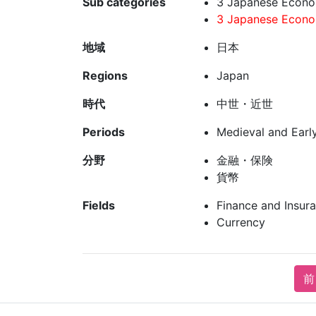
Sub categories
3 Japanese Econom
3 Japanese Econom
地域
日本
Regions
Japan
時代
中世・近世
Periods
Medieval and Earl
分野
金融・保険
貨幣
Fields
Finance and Insur
Currency
前 