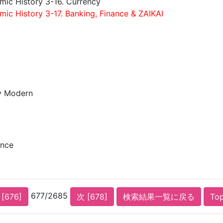
ic History 3-16. Currency
ic History 3-17. Banking, Finance & ZAIKAI
y Modern
ance
677/2685
[676]
次 [678]
検索結果一覧に戻る
To