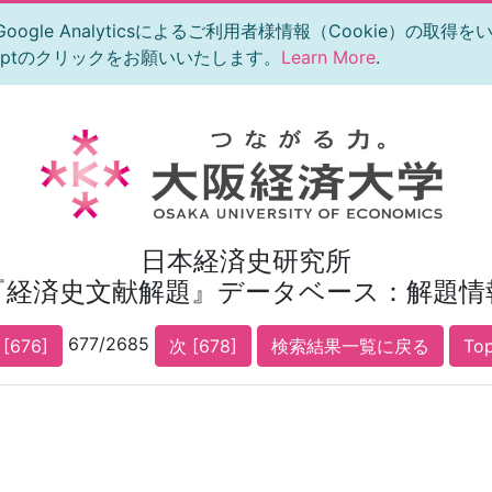
le Analyticsによるご利用者様情報（Cookie）の取得
eptのクリックをお願いいたします。
Learn More
.
日本経済史研究所
『経済史文献解題』データベース：解題情
677/2685
[676]
次 [678]
検索結果一覧に戻る
To