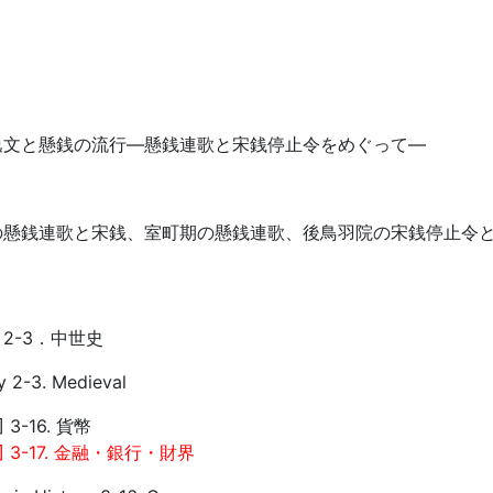
逸文と懸銭の流行―懸銭連歌と宋銭停止令をめぐって―
の懸銭連歌と宋銭、室町期の懸銭連歌、後鳥羽院の宋銭停止令
2-3．中世史
y 2-3. Medieval
3-16. 貨幣
 3-17. 金融・銀行・財界