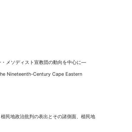
ン・メソディスト宣教団の動向を中心に―
n the Nineteenth-Century Cape Eastern
、植民地政治批判の表出とその諸側面、植民地