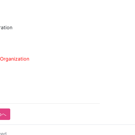
ration
Organization
pへ
ved