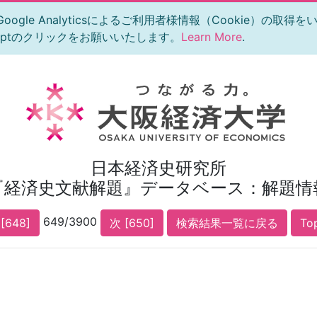
le Analyticsによるご利用者様情報（Cookie）の取得
eptのクリックをお願いいたします。
Learn More
.
日本経済史研究所
『経済史文献解題』データベース：解題情
649/3900
[648]
次 [650]
検索結果一覧に戻る
To