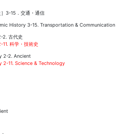
］3-15．交通・通信
ic History 3-15. Transportation & Communication
-2. 古代史
-11. 科学・技術史
y 2-2. Ancient
y 2-11. Science & Technology
ient