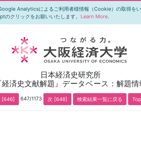
le Analyticsによるご利用者様情報（Cookie）の取得
eptのクリックをお願いいたします。
Learn More
.
日本経済史研究所
『経済史文献解題』データベース：解題情
647/1173
 [646]
次 [648]
検索結果一覧に戻る
To