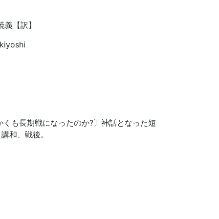
暁義【訳】
kiyoshi
かくも長期戦になったのか?〕神話となった短
と講和、戦後。