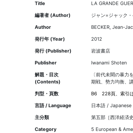
Title
LA GRANDE GUERRE
編著者 (Author)
ジャン=ジャック・
Author
BECKER, Jean-Jacq
発行年 (Year)
2012
発行 (Publisher)
岩波書店
Publisher
Iwanami Shoten
解題・目次
〔前代未聞の暴力を
(Contents)
期戦、勢力均衡、
判型・頁数
B6
228頁、索引
言語 / Language
日本語 / Japanese
主分類
第五部［西洋経済史
Category
5 European & Amer