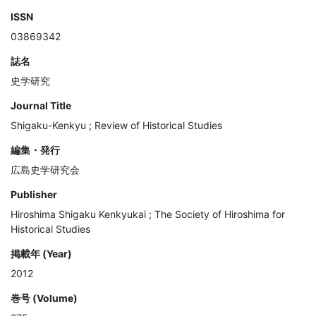
ISSN
03869342
誌名
史学研究
Journal Title
Shigaku-Kenkyu ; Review of Historical Studies
編集・発行
広島史学研究会
Publisher
Hiroshima Shigaku Kenkyukai ; The Society of Hiroshima for
Historical Studies
掲載年 (Year)
2012
巻号 (Volume)