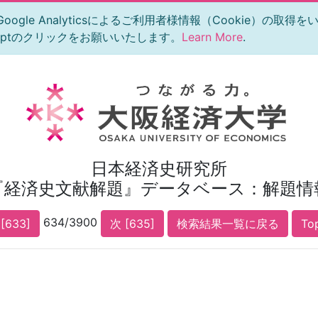
le Analyticsによるご利用者様情報（Cookie）の取得
eptのクリックをお願いいたします。
Learn More
.
日本経済史研究所
『経済史文献解題』データベース：解題情
634/3900
[633]
次 [635]
検索結果一覧に戻る
To