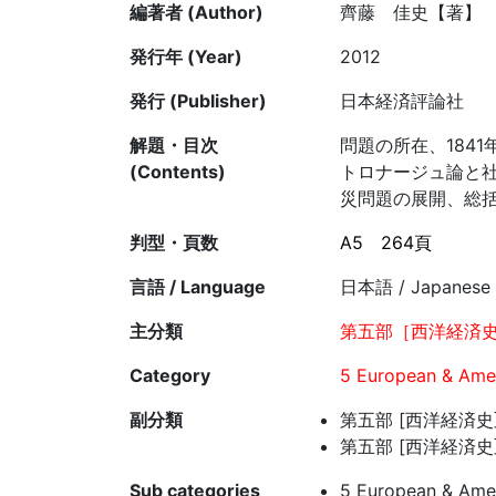
編著者 (Author)
齊藤 佳史【著】
発行年 (Year)
2012
発行 (Publisher)
日本経済評論社
解題・目次
問題の所在、184
(Contents)
トロナージュ論と
災問題の展開、総
判型・頁数
A5
264頁
言語 / Language
日本語 / Japanese
主分類
第五部［西洋経済史
Category
5 European & Amer
副分類
第五部 [西洋経済史]
第五部 [西洋経済史]
Sub categories
5 European & Amer