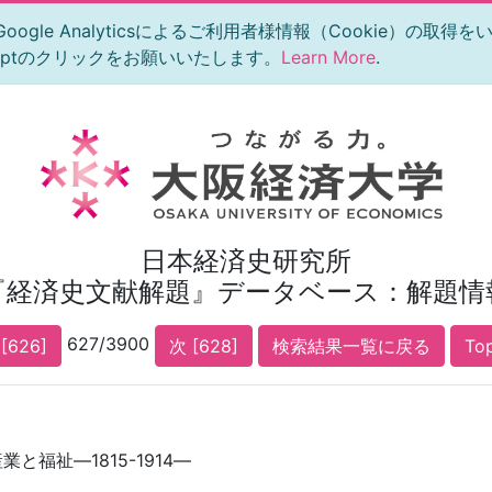
le Analyticsによるご利用者様情報（Cookie）の取得
eptのクリックをお願いいたします。
Learn More
.
日本経済史研究所
『経済史文献解題』データベース：解題情
627/3900
[626]
次 [628]
検索結果一覧に戻る
To
と福祉―1815-1914―