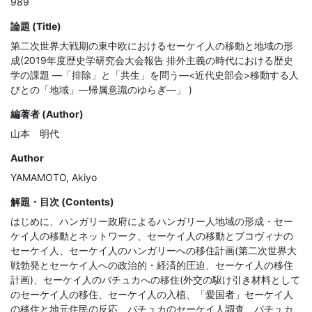
989
論題 (Title)
第二次世界大戦期の東中欧におけるセーケイ人の移動と地域の形
成(2019年度歴史学研究会大会報告 排外主義の時代における歴史
学の課題 ―「排除」と「共生」を問う―<近代史部会>移動する人
びとの「地域」―帰属意識のゆらぎ―」 )
編著者 (Author)
山本 明代
Author
YAMAMOTO, Akiyo
解題・目次 (Contents)
はじめに、ハンガリー政府によるハンガリー人地域の形成・セー
ケイ人の移動とネットワーク、セーケイ人の移動とブコヴィナの
セーケイ人、セーケイ人のハンガリーへの移住計画(第二次世界大
戦勃発とセーケイ人への政治的・経済的圧迫、セーケイ人の移住
計画)、セーケイ人のバチュカへの移住(外交の駆け引き材料として
のセーケイ人の移住、セーケイ人の入植、「愛国者」セーケイ人
の移住と地元住民の反応、バチュカのセーケイ人調査、バチュカ