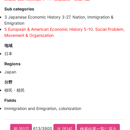
Sub categories
3 Japanese Economic History 3-27. Nation, Immigration &
Emigration
5 European & American Economic History 5-10. Social Problem,
Movement & Organization
地域
日本
Regions
Japan
分野
移民・植民
Fields
Immigration and Emigration, colonization
613/3900
前 [612]
次 [614]
検索結果一覧に戻る