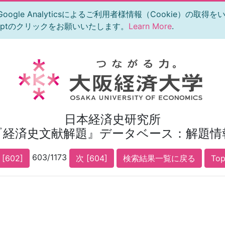
le Analyticsによるご利用者様情報（Cookie）の取得
eptのクリックをお願いいたします。
Learn More
.
日本経済史研究所
『経済史文献解題』データベース：解題情
603/1173
 [602]
次 [604]
検索結果一覧に戻る
To