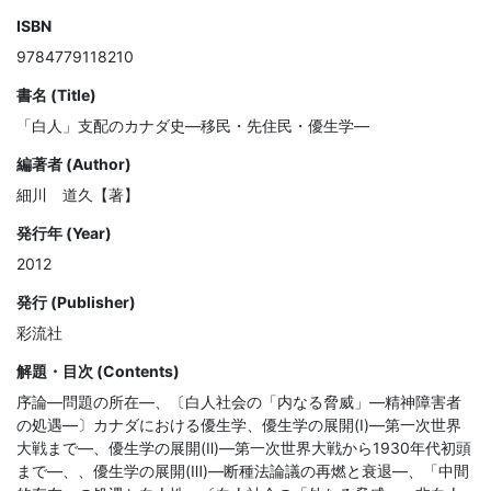
ISBN
9784779118210
書名 (Title)
「白人」支配のカナダ史―移民・先住民・優生学―
編著者 (Author)
細川 道久【著】
発行年 (Year)
2012
発行 (Publisher)
彩流社
解題・目次 (Contents)
序論―問題の所在―、〔白人社会の「内なる脅威」―精神障害者
の処遇―〕カナダにおける優生学、優生学の展開(Ⅰ)―第一次世界
大戦まで―、優生学の展開(Ⅱ)―第一次世界大戦から1930年代初頭
まで―、、優生学の展開(Ⅲ)―断種法論議の再燃と衰退―、「中間