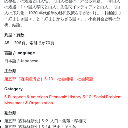
的存在」の処遇と白人性、〔白人社会の「外なる脅威」―非白人
の処遇―〕中国人移民と白人、先住民インディアンと白人、〔白
人の序列化―1920 年代前半の移民政策を手がかりに―【補論】〕
「好ましき国々」と「好ましからざる国々」、小委員会史料の分
析、結論。
判型・頁数
A5
296頁、索引ほか70頁
言語 / Language
日本語 / Japanese
主分類
第五部［西洋経済史］5-10．社会組織・社会問題
Category
5 European & American Economic History 5-10. Social Problem,
Movement & Organization
副分類
第五部 [西洋経済史] 5-2. 人口・集落・移植民
第五部 [西洋経済史] 5-14. 歴史・その他