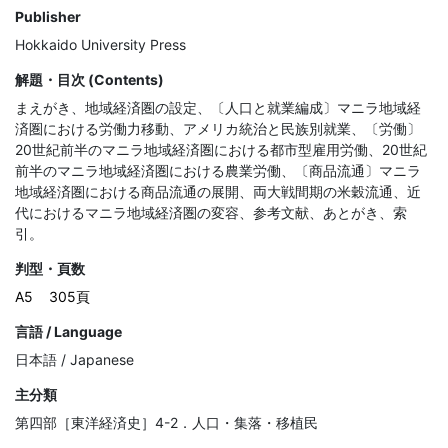
Publisher
Hokkaido University Press
解題・目次 (Contents)
まえがき、地域経済圏の設定、〔人口と就業編成〕マニラ地域経
済圏における労働力移動、アメリカ統治と民族別就業、〔労働〕
20世紀前半のマニラ地域経済圏における都市型雇用労働、20世紀
前半のマニラ地域経済圏における農業労働、〔商品流通〕マニラ
地域経済圏における商品流通の展開、両大戦間期の米穀流通、近
代におけるマニラ地域経済圏の変容、参考文献、あとがき、索
引。
判型・頁数
A5
305頁
言語 / Language
日本語 / Japanese
主分類
第四部［東洋経済史］4-2．人口・集落・移植民