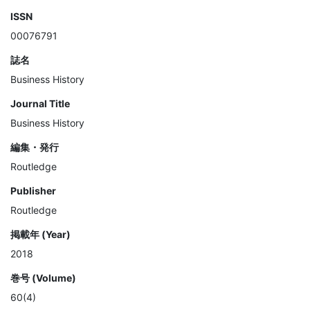
ISSN
00076791
誌名
Business History
Journal Title
Business History
編集・発行
Routledge
Publisher
Routledge
掲載年 (Year)
2018
巻号 (Volume)
60(4)