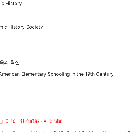
c History
ic History Society
교육의 확산
American Elementary Schooling in the 19th Century
］5-10．社会組織・社会問題