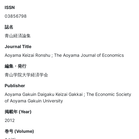
ISSN
03856798
誌名
青山経済論集
Journal Title
Aoyama Keizai Ronshu ; The Aoyama Journal of Economics
編集・発行
青山学院大学経済学会
Publisher
Aoyama Gakuin Daigaku Keizai Gakkai ; The Economic Society
of Aoyama Gakuin University
掲載年 (Year)
2012
巻号 (Volume)